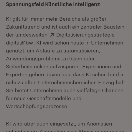
Spannungsfeld Künstliche Intelligenz
KI gilt für immer mehr Bereiche als großer
Zukunftstrend und ist auch ein zentraler Baustein
Extern:
der landesweiten
Digitalisierungsstrategie
(Öffnet in neuem Fenster)
digital@bw
. KI wird schon heute in Unternehmen
genutzt, um Abläufe zu automatisieren,
Anwendungsprobleme zu lösen oder
Sicherheitslücken aufzuspüren. Expertinnen und
Experten gehen davon aus, dass KI schon bald in
nahezu allen Unternehmensbereichen Einzug hält.
Sie bietet Unternehmen auch vielfältige Chancen
für neue Geschäftsmodelle und
Wertschöpfungsprozesse.
KI wird aber auch eingesetzt, um Anomalien
aufzudecken. Anomalien sind Abweichungen von