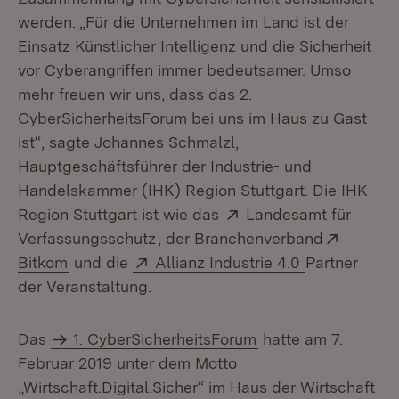
werden. „Für die Unternehmen im Land ist der
Einsatz Künstlicher Intelligenz und die Sicherheit
vor Cyberangriffen immer bedeutsamer. Umso
mehr freuen wir uns, dass das 2.
CyberSicherheitsForum bei uns im Haus zu Gast
ist“, sagte Johannes Schmalzl,
Hauptgeschäftsführer der Industrie- und
Handelskammer (IHK) Region Stuttgart. Die IHK
Extern:
Region Stuttgart ist wie das
Landesamt für
(Öffnet in neuem Fenster)
Extern:
Verfassungsschutz
, der Branchenverband
(Öffnet in neuem Fenster)
Extern:
(Öffnet in n
Bitkom
und die
Allianz Industrie 4.0
Partner
der Veranstaltung.
Das
1. CyberSicherheitsForum
hatte am 7.
Februar 2019 unter dem Motto
„Wirtschaft.Digital.Sicher“ im Haus der Wirtschaft