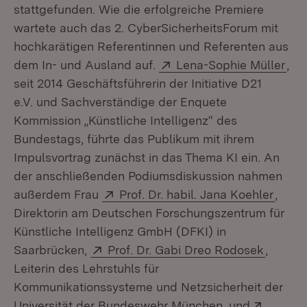
stattgefunden. Wie die erfolgreiche Premiere
wartete auch das 2. CyberSicherheitsForum mit
hochkarätigen Referentinnen und Referenten aus
Extern:
(Öf
dem In- und Ausland auf.
Lena-Sophie Müller
,
seit 2014 Geschäftsführerin der Initiative D21
e.V. und Sachverständige der Enquete
Kommission „Künstliche Intelligenz“ des
Bundestags, führte das Publikum mit ihrem
Impulsvortrag zunächst in das Thema KI ein. An
der anschließenden Podiumsdiskussion nahmen
Extern:
(Öffn
außerdem Frau
Prof. Dr. habil. Jana Koehler
,
Direktorin am Deutschen Forschungszentrum für
Künstliche Intelligenz GmbH (DFKI) in
Extern:
(Öffnet
Saarbrücken,
Prof. Dr. Gabi Dreo Rodosek
,
Leiterin des Lehrstuhls für
Kommunikationssysteme und Netzsicherheit der
Extern:
Universität der Bundeswehr München, und