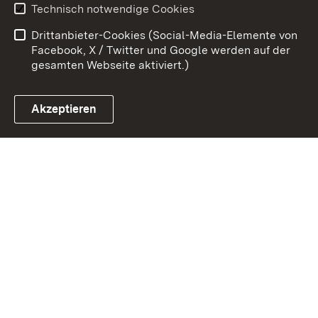
Technisch notwendige Cookies
Barrierefreiheit
Benutzungshinweise
Drittanbieter-Cookies (Social-Media-Elemente von
Impressum
Cookies
Facebook, X / Twitter und Google werden auf der
gesamten Webseite aktiviert.)
Akzeptieren
Link zum Landesportal