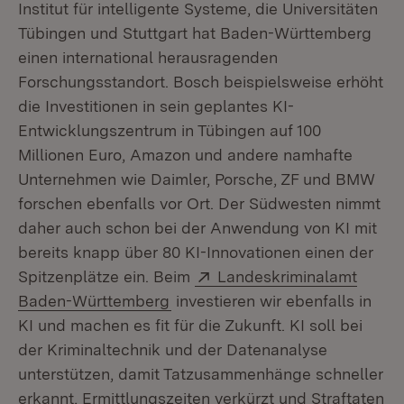
Institut für intelligente Systeme, die Universitäten
Tübingen und Stuttgart hat Baden-Württemberg
einen international herausragenden
Forschungsstandort. Bosch beispielsweise erhöht
die Investitionen in sein geplantes KI-
Entwicklungszentrum in Tübingen auf 100
Millionen Euro, Amazon und andere namhafte
Unternehmen wie Daimler, Porsche, ZF und BMW
forschen ebenfalls vor Ort. Der Südwesten nimmt
daher auch schon bei der Anwendung von KI mit
bereits knapp über 80 KI-Innovationen einen der
Extern:
Spitzenplätze ein. Beim
Landeskriminalamt
(Öffnet in neuem Fenster)
Baden-Württemberg
investieren wir ebenfalls in
KI und machen es fit für die Zukunft. KI soll bei
der Kriminaltechnik und der Datenanalyse
unterstützen, damit Tatzusammenhänge schneller
erkannt, Ermittlungszeiten verkürzt und Straftaten