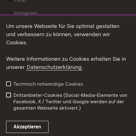
Flickr
Instagram
Um unsere Webseite für Sie optimal gestalten
Social Wall
und verbessern zu können, verwenden wir
X / Twitter
Cookies.
Youtube
Weitere Informationen zu Cookies erhalten Sie in
unserer
Datenschutzerklärung
.
Zum 
Kontakt
Datenschutz
Technisch notwendige Cookies
Barrierefreiheit
Benutzungshinweise
Drittanbieter-Cookies (Social-Media-Elemente von
Impressum
Cookies
Facebook, X / Twitter und Google werden auf der
gesamten Webseite aktiviert.)
Akzeptieren
Link zum Landesportal