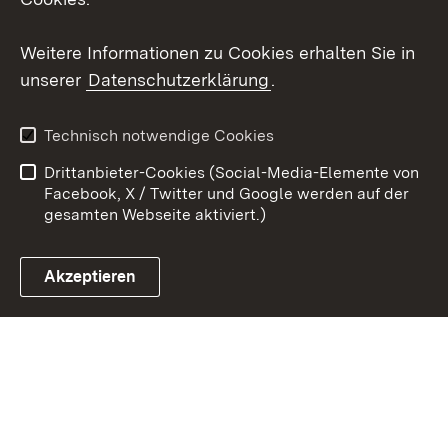
Youtube
Weitere Informationen zu Cookies erhalten Sie in
unserer
Datenschutzerklärung
.
Zum 
Kontakt
Datenschutz
Technisch notwendige Cookies
Barrierefreiheit
Benutzungshinweise
Drittanbieter-Cookies (Social-Media-Elemente von
Impressum
Cookies
Facebook, X / Twitter und Google werden auf der
gesamten Webseite aktiviert.)
Akzeptieren
Link zum Landesportal