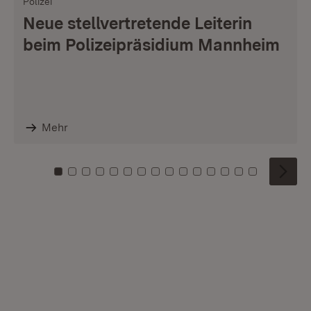
Polizei
Neue stellvertretende Leiterin
beim Polizeipräsidium Mannheim
Mehr
Zu Kachel: 0
Zu Kachel: 1
Zu Kachel: 2
Zu Kachel: 3
Zu Kachel: 4
Zu Kachel: 5
Zu Kachel: 6
Zu Kachel: 7
Zu Kachel: 8
Zu Kachel: 9
Zu Kachel: 10
Zu Kachel: 11
Zu Kachel: 12
Zu Kachel: 1
Zu Kachel