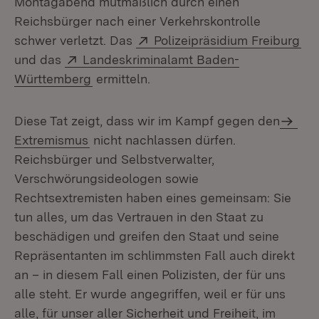
Montagabend mutmaßlich durch einen
Reichsbürger nach einer Verkehrskontrolle
Extern:
(Öf
schwer verletzt. Das
Polizeipräsidium Freiburg
Extern:
und das
Landeskriminalamt Baden-
(Öffnet in neuem Fenster)
Württemberg
ermitteln.
Diese Tat zeigt, dass wir im Kampf gegen den
Extremismus
nicht nachlassen dürfen.
Reichsbürger und Selbstverwalter,
Verschwörungsideologen sowie
Rechtsextremisten haben eines gemeinsam: Sie
tun alles, um das Vertrauen in den Staat zu
beschädigen und greifen den Staat und seine
Repräsentanten im schlimmsten Fall auch direkt
an – in diesem Fall einen Polizisten, der für uns
alle steht. Er wurde angegriffen, weil er für uns
alle, für unser aller Sicherheit und Freiheit, im