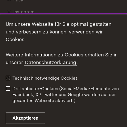
Instagram
Um unsere Webseite für Sie optimal gestalten
Social Wall
und verbessern zu können, verwenden wir
X / Twitter
Cookies.
Youtube
Weitere Informationen zu Cookies erhalten Sie in
unserer
Datenschutzerklärung
.
Zum 
Kontakt
Datenschutz
Technisch notwendige Cookies
Barrierefreiheit
Benutzungshinweise
Drittanbieter-Cookies (Social-Media-Elemente von
Impressum
Cookies
Facebook, X / Twitter und Google werden auf der
gesamten Webseite aktiviert.)
Akzeptieren
Link zum Landesportal