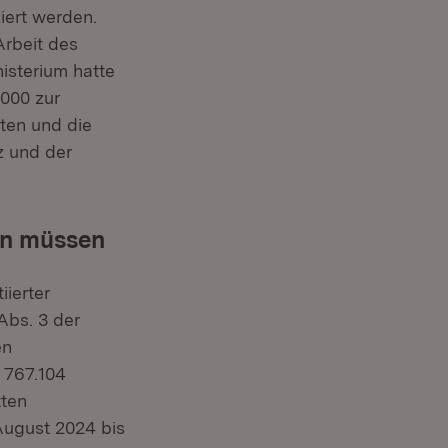
iert werden.
Arbeit des
isterium hatte
000 zur
ten und die
z und der
en müssen
iierter
Abs. 3 der
en
 767.104
tten
ugust 2024 bis