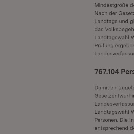
Mindestgröße de
Nach der Gesetz
Landtags und gl
das Volksbegehr
Landtagswahl Wa
Prüfung ergeben
Landesverfassun
767.104 Pe
Damit ein zugela
Gesetzentwurf in
Landesverfassun
Landtagswahl Wa
Personen. Die I
entsprechend d