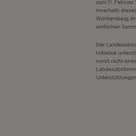
zum 11. Februar
Innerhalb diese
Württemberg dre
amtlichen Samm
Der Landesabsti
Initiative unte
somit nicht err
Labdesabstimmu
Unterstützungen 