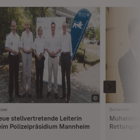
izei
Sicherheit
ue stellvertretende Leiterin
Muhammad 
eim Polizeipräsidium Mannheim
Rettungsm