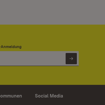
er-Anmeldung
Newsletter 
Kommunen
Social Media