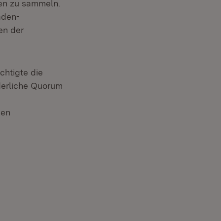
ten zu sammeln.
aden-
en der
chtigte die
rderliche Quorum
nen