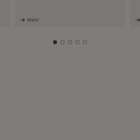
Mehr
Zu Kachel: 0
Zu Kachel: 3
Zu Kachel: 6
Zu Kachel: 9
Zu Kachel: 12