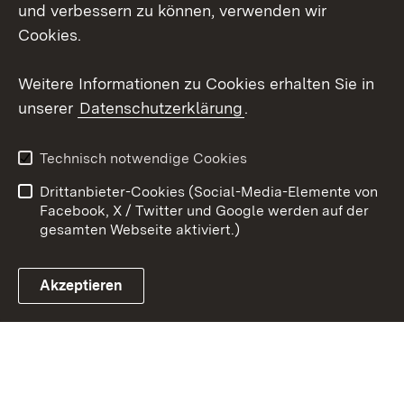
und verbessern zu können, verwenden wir
X / Twitter
Cookies.
Youtube
Weitere Informationen zu Cookies erhalten Sie in
unserer
Datenschutzerklärung
.
Zum 
Kontakt
Datenschutz
Technisch notwendige Cookies
Barrierefreiheit
Benutzungshinweise
Drittanbieter-Cookies (Social-Media-Elemente von
Impressum
Cookies
Facebook, X / Twitter und Google werden auf der
gesamten Webseite aktiviert.)
Akzeptieren
Link zum Landesportal