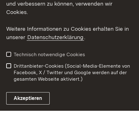
und verbessern zu können, verwenden wir
X / Twitter
Cookies.
Youtube
Weitere Informationen zu Cookies erhalten Sie in
unserer
Datenschutzerklärung
.
Zum 
Kontakt
Datenschutz
Technisch notwendige Cookies
Barrierefreiheit
Benutzungshinweise
Drittanbieter-Cookies (Social-Media-Elemente von
Impressum
Cookies
Facebook, X / Twitter und Google werden auf der
gesamten Webseite aktiviert.)
Akzeptieren
Link zum Landesportal