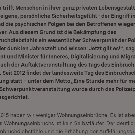
 trifft Menschen in ihrer ganz privaten Lebensgesta
eigene, persönliche Sicherheitsgefühl - der Eingriff in
nd die psychischen Folgen bei den Betroffenen wiege
er. Aus diesem Grund ist die Bekämpfung des
chdiebstahls ein wesentlicher Schwerpunkt der Pol
er dunklen Jahreszeit und wissen: Jetzt gilt es!“, sag
nt und Minister für Inneres, Digitalisierung und Mig
such der Auftaktveranstaltung des Tags des Einbruch
 Seit 2012 findet der landesweite Tag des Einbruchs
ung statt – unter dem Motto „Eine Stunde mehr für me
e Schwerpunktveranstaltung wurde durch das Polizei
sgerichtet.
2015 haben wir weniger Wohnungseinbrüche. Es ist aber
Wohnungseinbruchs ist kein Selbstläufer. Der deutli
nbruchdiebstähle und die Erhöhung der Aufklärungsqu