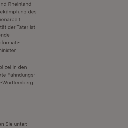
und Rheinland-
r Bekämpfung des
enarbeit
ät der Täter ist
ende
formati-
nister.
lizei in den
kte Fahndungs-
en-Württemberg
 Sie unter: