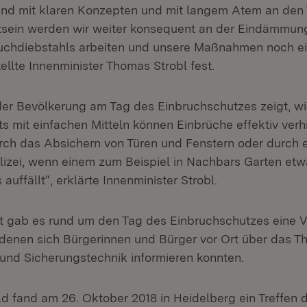
 sind mit klaren Konzepten und mit langem Atem an den T
sein werden wir weiter konsequent an der Eindämmun
chdiebstahls arbeiten und unsere Maßnahmen noch e
stellte Innenminister Thomas Strobl fest.
der Bevölkerung am Tag des Einbruchschutzes zeigt, w
ts mit einfachen Mitteln können Einbrüche effektiv ver
rch das Absichern von Türen und Fenstern oder durch 
olizei, wenn einem zum Beispiel in Nachbars Garten et
uffällt“, erklärte Innenminister Strobl.
 gab es rund um den Tag des Einbruchschutzes eine V
denen sich Bürgerinnen und Bürger vor Ort über das 
und Sicherungstechnik informieren konnten.
ld fand am 26. Oktober 2018 in Heidelberg ein Treffen 