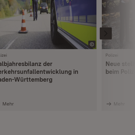
izei
Polizei
albjahresbilanz der
Neue stell
erkehrsunfallentwicklung in
beim Poli
aden-Württemberg
Mehr
Mehr