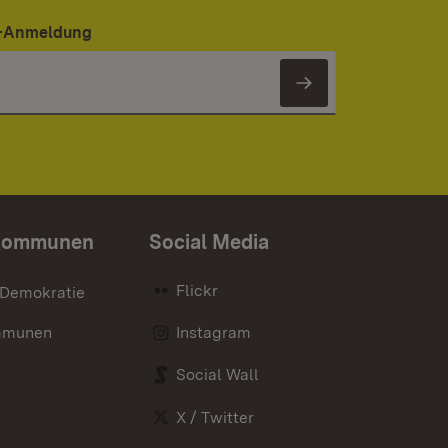
er-Anmeldung
Newsletter 
Kommunen
Social Media
Flickr
 Demokratie
mmunen
Instagram
Social Wall
X / Twitter