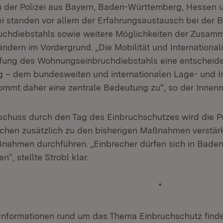
 der Polizei aus Bayern, Baden-Württemberg, Hessen 
bei standen vor allem der Erfahrungsaustausch bei de
chdiebstahls sowie weitere Möglichkeiten der Zusamm
dern im Vordergrund. „Die Mobilität und Internationalit
fung des Wohnungseinbruchdiebstahls eine entscheid
 – dem bundesweiten und internationalen Lage- und In
mmt daher eine zentrale Bedeutung zu“, so der Innenmi
chuss durch den Tag des Einbruchschutzes wird die Po
en zusätzlich zu den bisherigen Maßnahmen verstär
ßnahmen durchführen. „Einbrecher dürfen sich in Bad
en“, stellte Strobl klar.
*
nformationen rund um das Thema Einbruchschutz finden