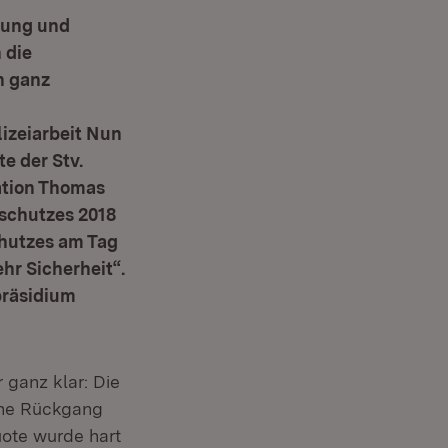
ltung und
 die
n ganz
izeiarbeit Nun
te der Stv.
ration Thomas
schutzes 2018
chutzes am Tag
hr Sicherheit“.
präsidium
 ganz klar: Die
che Rückgang
ote wurde hart