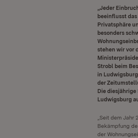
„Jeder Einbruch
beeinflusst das 
Privatsphäre u
besonders schw
Wohnungseinbru
stehen wir vor d
Ministerpräside
Strobl beim Be
in Ludwigsburg.
der Zeitumstell
Die diesjährig
Ludwigsburg au
„Seit dem Jahr 
Bekämpfung des 
der Wohnungsei