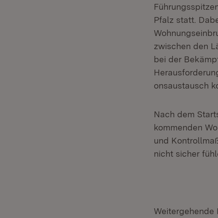
Führungsspitzen
Pfalz statt. Da
Wohnungseinbru
zwischen den Län
bei der Bekämp
Herausforderung
onsaustausch ko
Nach dem Starts
kommenden Woch
und Kontrollma
nicht sicher fühl
Weitergehende I