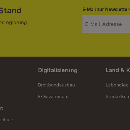
 Stand
E-Mail zur Newslett
esregierung.
Digitalisierung
Land & 
Breitbandausbau
Lebendige
E-Government
Starke Ko
st
schutz