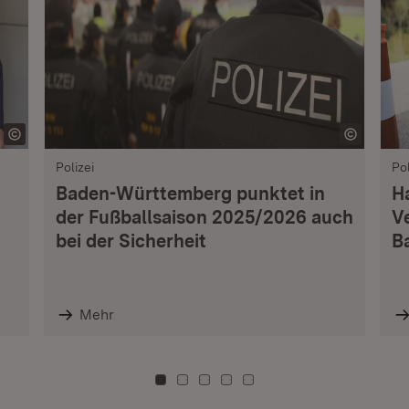
Polizei
Pol
Baden-Württemberg punktet in
H
der Fußballsaison 2025/2026 auch
V
bei der Sicherheit
B
Mehr
Zu Kachel: 0
Zu Kachel: 3
Zu Kachel: 6
Zu Kachel: 9
Zu Kachel: 12