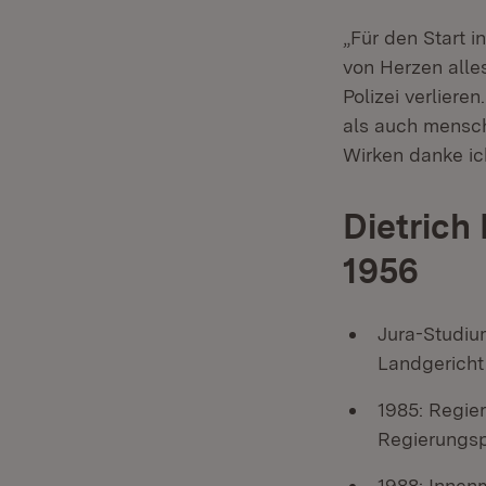
„Für den Start 
von Herzen alle
Polizei verliere
als auch menschl
Wirken danke ich
Dietrich
1956
Jura-Studiu
Landgericht
1985: Regier
Regierungsp
1988: Innen