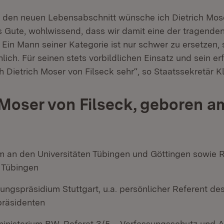
in den neuen Lebensabschnitt wünsche ich Dietrich Mos
s Gute, wohlwissend, dass wir damit eine der tragende
n. Ein Mann seiner Kategorie ist nur schwer zu ersetzen,
ich. Für seinen stets vorbildlichen Einsatz und sein er
 Dietrich Moser von Filseck sehr“, so Staatssekretär K
 Moser von Filseck, geboren am
m an den Universitäten Tübingen und Göttingen sowie 
 Tübingen
ungspräsidium Stuttgart, u.a. persönlicher Referent de
räsidenten
ministerium BW, Referat 3/5 – Verfassungsschutz und A