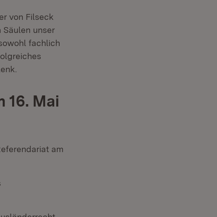
er von Filseck
n Säulen unser
 sowohl fachlich
folgreiches
lenk.
 16. Mai
Referendariat am
s
usländerrecht,