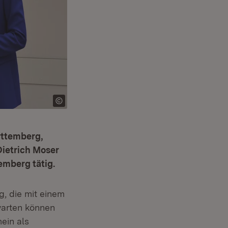
rttemberg,
Dietrich Moser
emberg tätig.
g, die mit einem
warten können
mein als