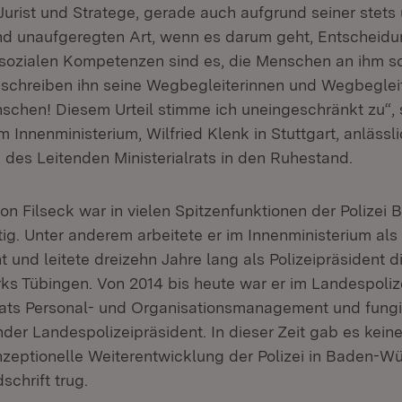
urist und Stratege, gerade auch aufgrund seiner stets 
nd unaufgeregten Art, wenn es darum geht, Entscheidun
 sozialen Kompetenzen sind es, die Menschen an ihm s
schreiben ihn seine Wegbegleiterinnen und Wegbegleit
schen! Diesem Urteil stimme ich uneingeschränkt zu“, 
m Innenministerium, Wilfried Klenk in Stuttgart, anlässl
des Leitenden Ministerialrats in den Ruhestand.
on Filseck war in vielen Spitzenfunktionen der Polizei 
g. Unter anderem arbeitete er im Innenministerium als 
t und leitete dreizehn Jahre lang als Polizeipräsident di
ks Tübingen. Von 2014 bis heute war er im Landespoliz
rats Personal- und Organisationsmanagement und fungie
ender Landespolizeipräsident. In dieser Zeit gab es kei
zeptionelle Weiterentwicklung der Polizei in Baden-Wü
schrift trug.