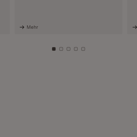
Mehr
Zu Kachel: 0
Zu Kachel: 3
Zu Kachel: 6
Zu Kachel: 9
Zu Kachel: 12