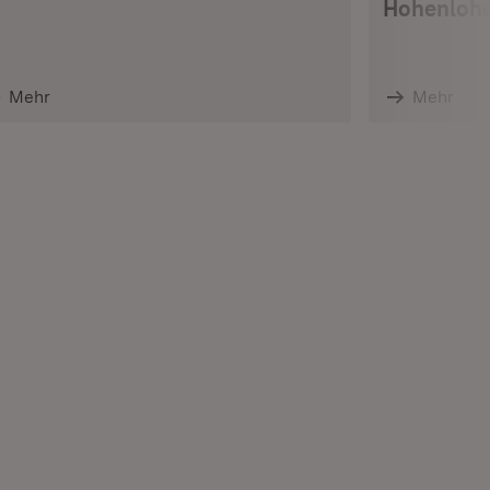
Hohenlohe
Mehr
Mehr