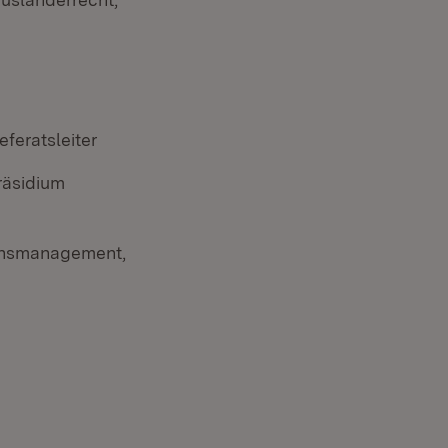
feratsleiter
räsidium
ionsmanagement,