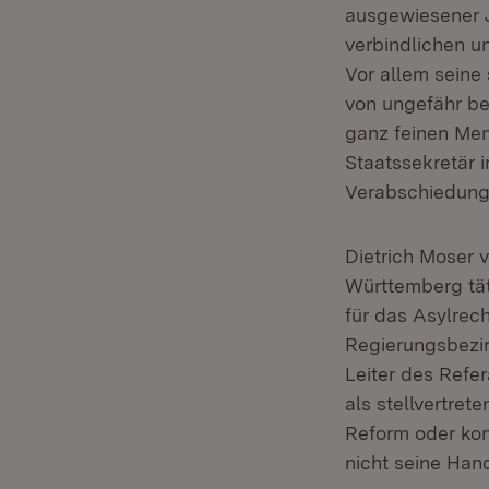
ausgewiesener J
verbindlichen u
Vor allem seine
von ungefähr be
ganz feinen Men
Staatssekretär i
Verabschiedung 
Dietrich Moser v
Württemberg täti
für das Asylrech
Regierungsbezir
Leiter des Refe
als stellvertret
Reform oder kon
nicht seine Hand