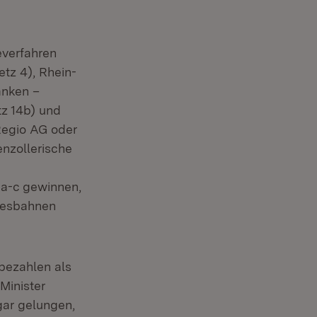
everfahren
etz 4), Rhein-
anken –
tz 14b) und
Regio AG oder
nzollerische
 a-c gewinnen,
desbahnen
bezahlen als
Minister
gar gelungen,