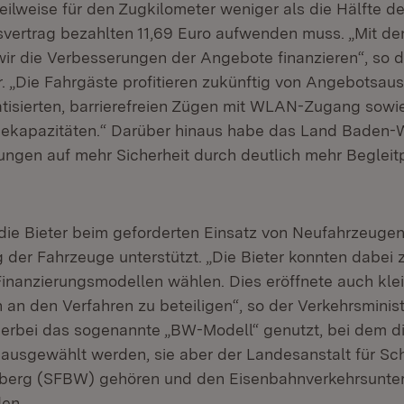
ilweise für den Zugkilometer weniger als die Hälfte de
vertrag bezahlten 11,69 Euro aufwenden muss. „Mit de
wir die Verbesserungen der Angebote finanzieren“, so d
r. „Die Fahrgäste profitieren zukünftig von Angebotsau
tisierten, barrierefreien Zügen mit WLAN-Zugang sowi
ekapazitäten.“ Darüber hinaus habe das Land Baden-
ngen auf mehr Sicherheit durch deutlich mehr Begleit
ie Bieter beim geforderten Einsatz von Neufahrzeugen 
g der Fahrzeuge unterstützt. „Die Bieter konnten dabei
inanzierungsmodellen wählen. Dies eröffnete auch kle
 an den Verfahren zu beteiligen“, so der Verkehrsminis
ierbei das sogenannte „BW-Modell“ genutzt, bei dem 
 ausgewählt werden, sie aber der Landesanstalt für S
erg (SFBW) gehören und den Eisenbahnverkehrsunt
en.