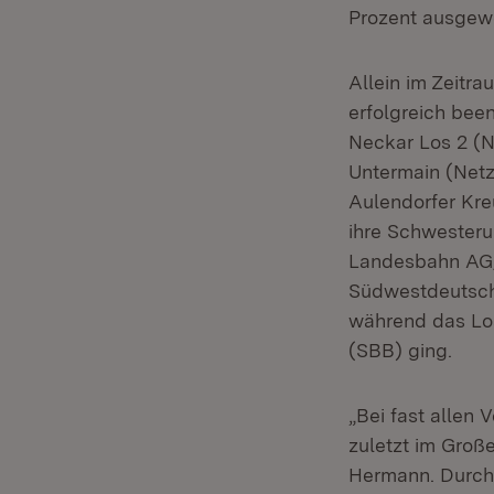
Prozent ausgewe
Allein im Zeitr
erfolgreich bee
Neckar Los 2 (N
Untermain (Netz
Aulendorfer Kre
ihre Schwesteru
Landesbahn AG/H
Südwestdeutsche
während das Lo
(SBB) ging.
„Bei fast allen
zuletzt im Groß
Hermann. Durch 