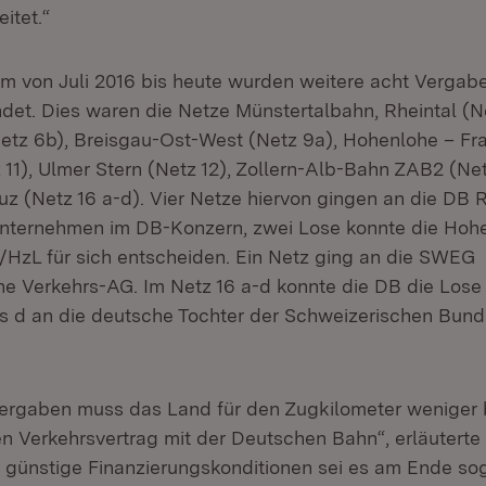
itet.“
aum von Juli 2016 bis heute wurden weitere acht Vergab
ndet. Dies waren die Netze Münstertalbahn, Rheintal (N
etz 6b), Breisgau-Ost-West (Netz 9a), Hohenlohe – Fr
 11), Ulmer Stern (Netz 12), Zollern-Alb-Bahn ZAB2 (Ne
uz (Netz 16 a-d). Vier Netze hiervon gingen an die DB 
nternehmen im DB-Konzern, zwei Lose konnte die Hohe
zL für sich entscheiden. Ein Netz ging an die SWEG
 Verkehrs-AG. Im Netz 16 a-d konnte die DB die Lose
s d an die deutsche Tochter der Schweizerischen Bun
 Vergaben muss das Land für den Zugkilometer weniger 
en Verkehrsvertrag mit der Deutschen Bahn“, erläuterte 
günstige Finanzierungskonditionen sei es am Ende so