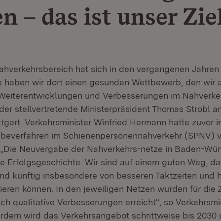
n – das ist unser Zie
ahverkehrsbereich hat sich in den vergangenen Jahre
e haben wir dort einen gesunden Wettbewerb, den wir 
 Weiterentwicklungen und Verbesserungen im Nahverke
der stellvertretende Ministerpräsident Thomas Strobl a
uttgart. Verkehrsminister Winfried Hermann hatte zuvor 
beverfahren im Schienenpersonennahverkehr (SPNV) vo
. „Die Neuvergabe der Nahverkehrs-netze in Baden-Wü
lle Erfolgsgeschichte. Wir sind auf einem guten Weg, da
nd künftig insbesondere von besseren Taktzeiten und 
tieren können. In den jeweiligen Netzen wurden für die
uch qualitative Verbesserungen erreicht“, so Verkehrsmi
dem wird das Verkehrsangebot schrittweise bis 2030