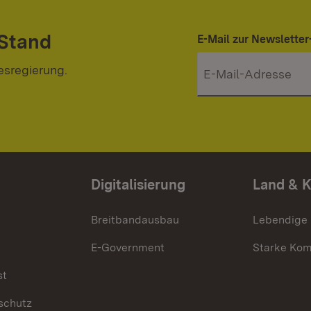
 Stand
E-Mail zur Newslett
esregierung.
Digitalisierung
Land & 
Breitbandausbau
Lebendige
E-Government
Starke Ko
st
schutz