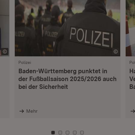
Polizei
Pol
Baden-Württemberg punktet in
H
der Fußballsaison 2025/2026 auch
V
bei der Sicherheit
B
Mehr
Zu Kachel: 0
Zu Kachel: 3
Zu Kachel: 6
Zu Kachel: 9
Zu Kachel: 12