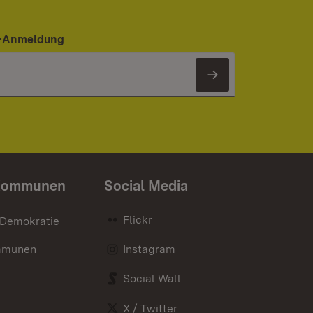
er-Anmeldung
Newsletter 
Kommunen
Social Media
Flickr
 Demokratie
mmunen
Instagram
Social Wall
X / Twitter