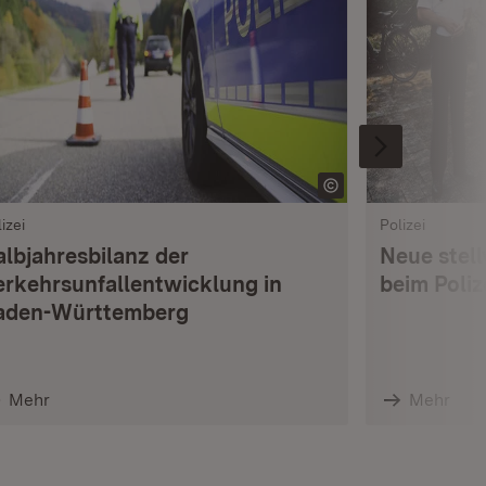
izei
Polizei
albjahresbilanz der
Neue stell
erkehrsunfallentwicklung in
beim Poli
aden-Württemberg
Mehr
Mehr