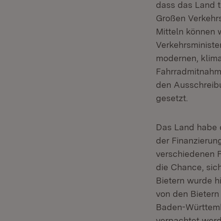
dass das Land te
Großen Verkehrs
Mitteln können 
Verkehrsministe
modernen, klima
Fahrradmitnahm
den Ausschreibu
gesetzt.
Das Land habe d
der Finanzierun
verschiedenen F
die Chance, sich
Bietern wurde h
von den Bietern
Baden-Württemb
verpachtet werd