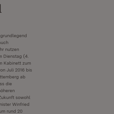
l
n grundlegend
auch
hr nutzen
m Dienstag (4.
im Kabinett zum
n Juli 2016 bis
rttemberg ab
ss die
höheren
 Zukunft sowohl
nister Winfried
 um rund 20