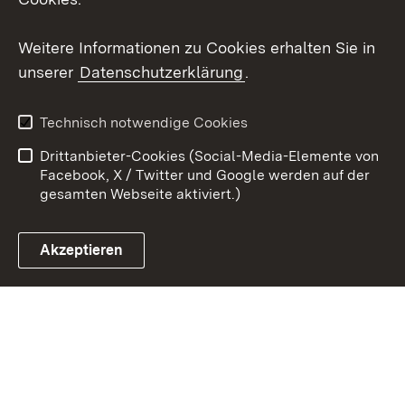
Youtube
Weitere Informationen zu Cookies erhalten Sie in
unserer
Datenschutzerklärung
.
Zum 
Kontakt
Datenschutz
Technisch notwendige Cookies
Barrierefreiheit
Benutzungshinweise
Drittanbieter-Cookies (Social-Media-Elemente von
Impressum
Cookies
Facebook, X / Twitter und Google werden auf der
gesamten Webseite aktiviert.)
Akzeptieren
Link zum Landesportal