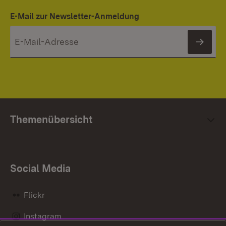
E-Mail zur Newsletter-Anmeldung
News
Themenübersicht
Social Media
Flickr
Instagram