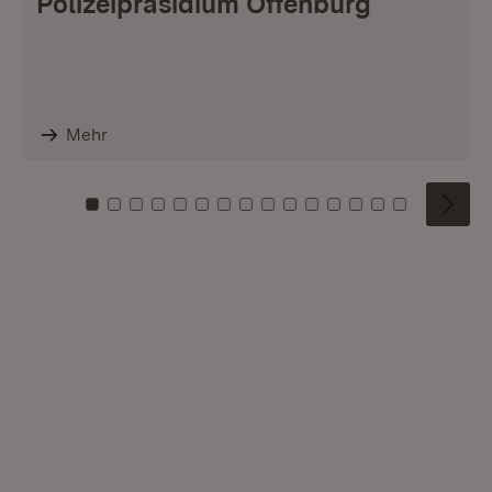
Polizeipräsidium Offenburg
Mehr
Zu Kachel: 0
Zu Kachel: 1
Zu Kachel: 2
Zu Kachel: 3
Zu Kachel: 4
Zu Kachel: 5
Zu Kachel: 6
Zu Kachel: 7
Zu Kachel: 8
Zu Kachel: 9
Zu Kachel: 10
Zu Kachel: 11
Zu Kachel: 12
Zu Kachel: 1
Zu Kachel