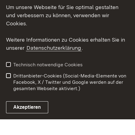
Um unsere Webseite für Sie optimal gestalten
Social Wall
und verbessern zu können, verwenden wir
X / Twitter
Cookies.
Youtube
Weitere Informationen zu Cookies erhalten Sie in
unserer
Datenschutzerklärung
.
Zum 
Kontakt
Datenschutz
Technisch notwendige Cookies
Barrierefreiheit
Benutzungshinweise
Drittanbieter-Cookies (Social-Media-Elemente von
Impressum
Cookies
Facebook, X / Twitter und Google werden auf der
gesamten Webseite aktiviert.)
Akzeptieren
Link zum Landesportal