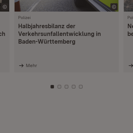
Polizei
Pol
Halbjahresbilanz der
Ne
ch
Verkehrsunfallentwicklung in
b
Baden-Württemberg
Mehr
Zu Kachel: 0
Zu Kachel: 3
Zu Kachel: 6
Zu Kachel: 9
Zu Kachel: 12