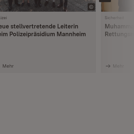
izei
Sicherheit
ue stellvertretende Leiterin
Muhammad 
eim Polizeipräsidium Mannheim
Rettungsm
Mehr
Mehr