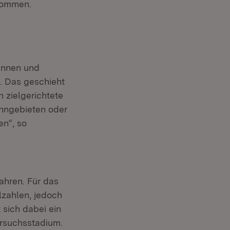
enommen.
rinnen und
t. Das geschieht
 zielgerichtete
hngebieten oder
en“, so
ahren. Für das
lzahlen, jedoch
sich dabei ein
ersuchsstadium.