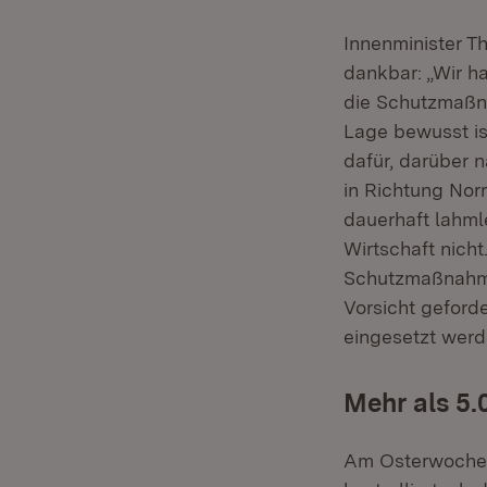
Innenminister T
dankbar: „Wir h
die Schutzmaßna
Lage bewusst is
dafür, darüber n
in Richtung Nor
dauerhaft lahml
Wirtschaft nich
Schutzmaßnahmen
Vorsicht geford
eingesetzt werd
Mehr als 5.
Am Osterwochene