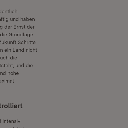
dentlich
nftig und haben
g der Ernst der
 die Grundlage
Zukunft Schritte
n ein Land nicht
uch die
steht, und die
und hohe
aximal
olliert
 intensiv