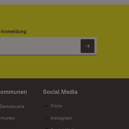
er-Anmeldung
Newsletter 
Kommunen
Social Media
Flickr
 Demokratie
mmunen
Instagram