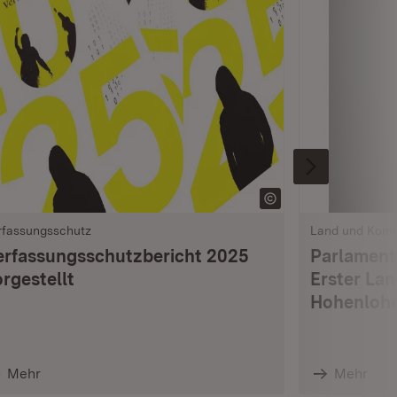
rfassungsschutz
Land und Kom
erfassungsschutzbericht 2025
Parlament
rgestellt
Erster La
Hohenlohe
Mehr
Mehr