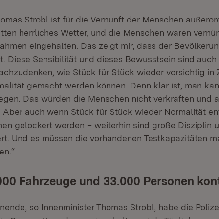
homas Strobl ist für die Vernunft der Menschen außeror
atten herrliches Wetter, und die Menschen waren vernü
hmen eingehalten. Das zeigt mir, dass der Bevölkerun
t. Diese Sensibilität und dieses Bewusstsein sind auch
achzudenken, wie Stück für Stück wieder vorsichtig in 
malität gemacht werden können. Denn klar ist, man kan
egen. Das würden die Menschen nicht verkraften und a
t. Aber auch wenn Stück für Stück wieder Normalität ent
 gelockert werden – weiterhin sind große Disziplin 
ert. Und es müssen die vorhandenen Testkapazitäten m
en.“
000 Fahrzeuge und 33.000 Personen kontr
nde, so Innenminister Thomas Strobl, habe die Polizei