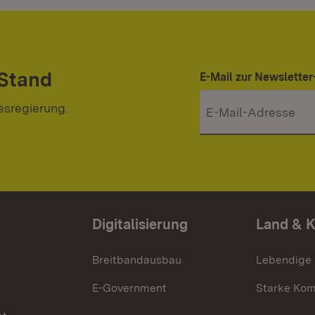
 Stand
E-Mail zur Newslett
esregierung.
Digitalisierung
Land & 
Breitbandausbau
Lebendige
E-Government
Starke Ko