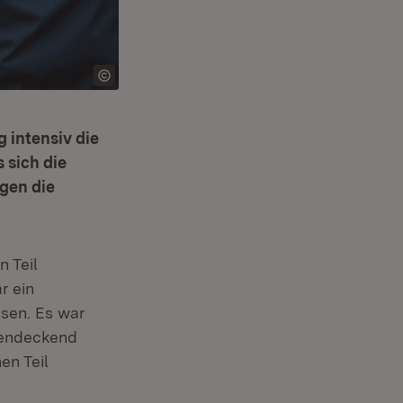
 intensiv die
 sich die
gen die
 Teil
r ein
sen. Es war
hendeckend
en Teil