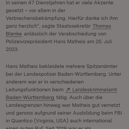
In seinen 47 Dienstjahren hat er viele Akzente
gesetzt – vor allem in der
Verbrechensbekämpfung. Hierfür danke ich ihm
ganz herzlich“, sagte Staatssekretär
Thomas
Blenke
anlässlich der Verabschiedung von
Polizeivizepräsident Hans Matheis am 25. Juli
2023.
Hans Matheis bekleidete mehrere Spitzenämter
bei der Landespolizei Baden-Württemberg. Unter
anderem war er in verschiedenen
Extern:
Leitungsfunktionen beim
Landeskriminalamt
(Öffnet in neuem Fenster)
Baden-Württemberg
tätig. Auch über die
Landesgrenzen hinweg war Matheis gut vernetzt
und genoss aufgrund seiner Ausbildung beim FBI
in Quantico (Virginia, USA) auch international
einen guten Ruf. Seit 2019 war er als