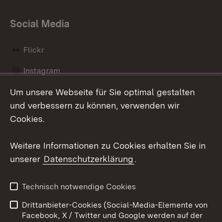
Social Media
Flickr
Instagram
Um unsere Webseite für Sie optimal gestalten
Social Wall
und verbessern zu können, verwenden wir
X / Twitter
Cookies.
Youtube
Weitere Informationen zu Cookies erhalten Sie in
unserer
Datenschutzerklärung
.
Zum 
Kontakt
Datenschutz
Technisch notwendige Cookies
Barrierefreiheit
Benutzungshinweise
Drittanbieter-Cookies (Social-Media-Elemente von
Impressum
Cookies
Facebook, X / Twitter und Google werden auf der