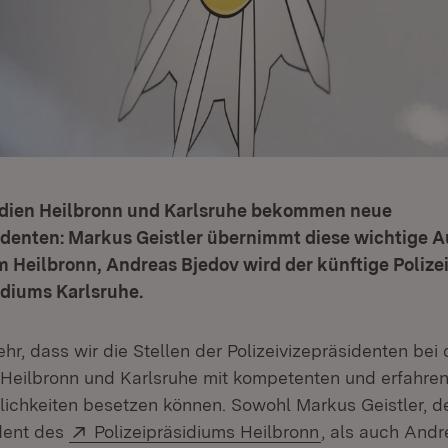
sidien Heilbronn und Karlsruhe bekommen neue
sidenten: Markus Geistler übernimmt diese wichtige 
m Heilbronn, Andreas Bjedov wird der künftige Polize
idiums Karlsruhe.
ehr, dass wir die Stellen der Polizeivizepräsidenten bei
n Heilbronn und Karlsruhe mit kompetenten und erfahre
ichkeiten besetzen können. Sowohl Markus Geistler, de
Extern:
(Öffnet in neue
ident des
Polizeipräsidiums Heilbronn
, als auch Andr