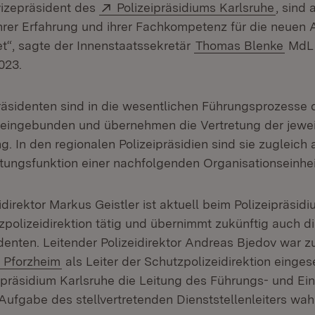
Extern:
(Öffne
ivizepräsident des
Polizeipräsidiums Karlsruhe
, sind 
 ihrer Erfahrung und ihrer Fachkompetenz für die neuen
t“, sagte der Innenstaatssekretär
Thomas Blenke
MdL
023.
präsidenten sind in die wesentlichen Führungsprozesse 
n eingebunden und übernehmen die Vertretung der jewei
g. In den regionalen Polizeipräsidien sind sie zugleich 
itungsfunktion einer nachfolgenden Organisationseinhei
idirektor Markus Geistler ist aktuell beim Polizeipräsid
zpolizeidirektion tätig und übernimmt zukünftig auch d
denten. Leitender Polizeidirektor Andreas Bjedov war z
(Öffnet in neuem Fenster)
m Pforzheim
als Leiter der Schutzpolizeidirektion einges
ipräsidium Karlsruhe die Leitung des Führungs- und Ei
e Aufgabe des stellvertretenden Dienststellenleiters wa