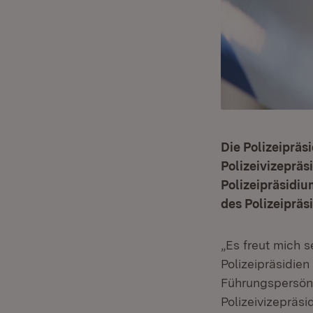
Die Polizeiprä
Polizeivizeprä
Polizeipräsidiu
des Polizeipräs
„Es freut mich s
Polizeipräsidie
Führungspersönl
Polizeivizepräs