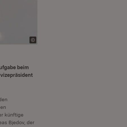
Aufgabe beim
ivizepräsident
 den
nen
r künftige
m Fenster)
eas Bjedov, der