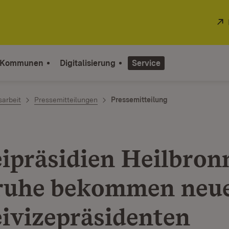
 Kommunen
Digitalisierung
Service
sarbeit
Pressemitteilungen
Pressemitteilung
eipräsidien Heilbron
ruhe bekommen neu
eivizepräsidenten