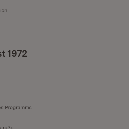
tion
t 1972
des Programms
straße