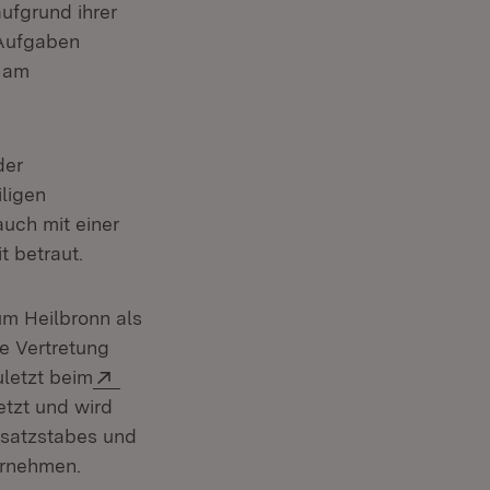
t in neuem Fenster)
aufgrund ihrer
 Aufgaben
 am
der
ligen
auch mit einer
t betraut.
ium Heilbronn als
ie Vertretung
Extern:
uletzt beim
etzt und wird
nsatzstabes und
hrnehmen.