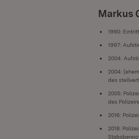
Markus G
1990: Eintrit
1997: Aufst
2004: Aufsti
2004: (ehem
des stellve
2005: Polize
des Polizeir
2016: Polize
2018: Poliz
Stabsbereic