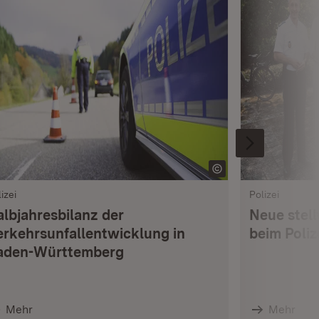
izei
Polizei
albjahresbilanz der
Neue stell
erkehrsunfallentwicklung in
beim Poli
aden-Württemberg
Mehr
Mehr