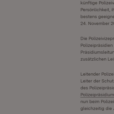
künftige Polize
Persönlichkeit,
bestens geeigne
24. November 2
Die Polizeivize
Polizeipräsidie
Präsidiumsleitun
zusätzlichen Le
Leitender Polize
Leiter der Schut
des Polizeipräsi
Polizeipräsidiu
nun beim Polize
gleichzeitig di