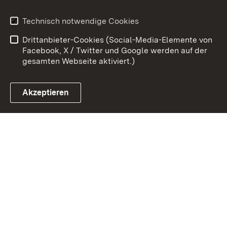
Kontakt
Datenschutz
Technisch notwendige Cookies
Barrierefreiheit
Benutzungshinweise
Drittanbieter-Cookies (Social-Media-Elemente von
Impressum
Cookies
Facebook, X / Twitter und Google werden auf der
gesamten Webseite aktiviert.)
Akzeptieren
Link zum Landesportal