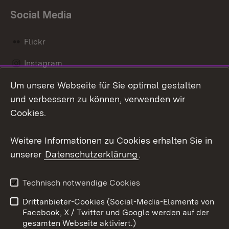
Social Media
Flickr
Instagram
Um unsere Webseite für Sie optimal gestalten
Social Wall
und verbessern zu können, verwenden wir
X / Twitter
Cookies.
Youtube
Weitere Informationen zu Cookies erhalten Sie in
unserer
Datenschutzerklärung
.
Zum 
Kontakt
Datenschutz
Technisch notwendige Cookies
Barrierefreiheit
Benutzungshinweise
Drittanbieter-Cookies (Social-Media-Elemente von
Impressum
Cookies
Facebook, X / Twitter und Google werden auf der
gesamten Webseite aktiviert.)