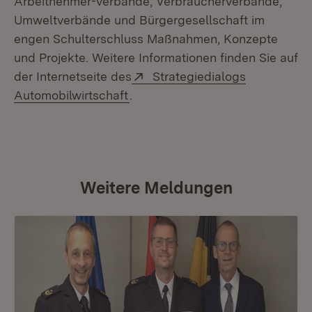
Arbeitnehmer-verbände, Verbraucherverbände,
Umweltverbände und Bürgergesellschaft im
engen Schulterschluss Maßnahmen, Konzepte
und Projekte. Weitere Informationen finden Sie auf
Extern:
der Internetseite des
Strategiedialogs
(Öffnet in neuem Fenster)
Automobilwirtschaft
.
Weitere Meldungen