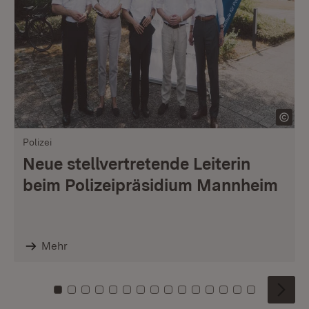
Polizei
Neue stellvertretende Leiterin
beim Polizeipräsidium Mannheim
Mehr
Zu Kachel: 0
Zu Kachel: 1
Zu Kachel: 2
Zu Kachel: 3
Zu Kachel: 4
Zu Kachel: 5
Zu Kachel: 6
Zu Kachel: 7
Zu Kachel: 8
Zu Kachel: 9
Zu Kachel: 10
Zu Kachel: 11
Zu Kachel: 12
Zu Kachel: 1
Zu Kachel