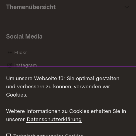
Themenübersicht
Social Media
Flickr
Instagram
Um unsere Webseite für Sie optimal gestalten
Social Wall
und verbessern zu können, verwenden wir
X / Twitter
Cookies.
Youtube
Weitere Informationen zu Cookies erhalten Sie in
unserer
Datenschutzerklärung
.
Zum 
Kontakt
Datenschutz