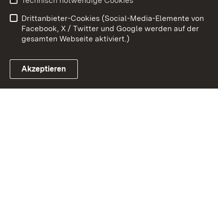
Technisch notwendige Cookies
Barrierefreiheit
Benutzungshinweise
Drittanbieter-Cookies (Social-Media-Elemente von
Impressum
Cookies
Facebook, X / Twitter und Google werden auf der
gesamten Webseite aktiviert.)
Akzeptieren
Link zum Landesportal