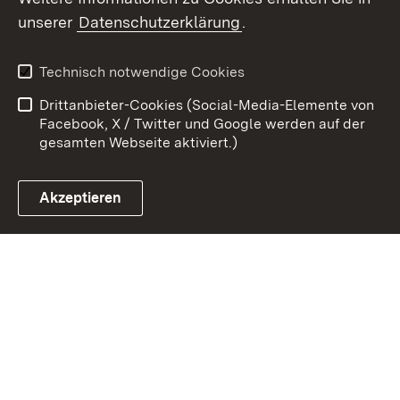
unserer
Datenschutzerklärung
.
Zum 
Kontakt
Datenschutz
Technisch notwendige Cookies
Barrierefreiheit
Benutzungshinweise
Drittanbieter-Cookies (Social-Media-Elemente von
Impressum
Cookies
Facebook, X / Twitter und Google werden auf der
gesamten Webseite aktiviert.)
Akzeptieren
Link zum Landesportal