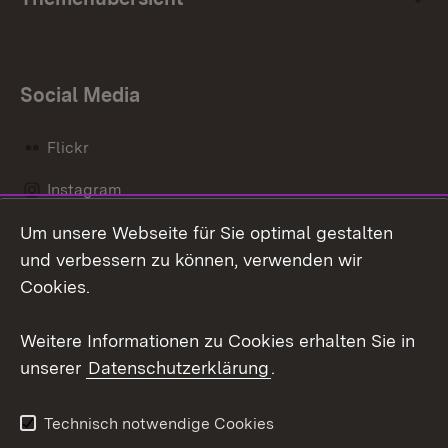
Social Media
Flickr
Instagram
Um unsere Webseite für Sie optimal gestalten
Social Wall
und verbessern zu können, verwenden wir
X / Twitter
Cookies.
Youtube
Weitere Informationen zu Cookies erhalten Sie in
unserer
Datenschutzerklärung
.
Zum 
Kontakt
Datenschutz
Technisch notwendige Cookies
Barrierefreiheit
Benutzungshinweise