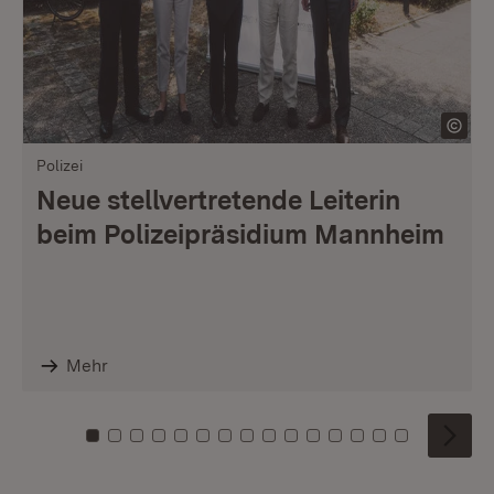
Polizei
Neue stellvertretende Leiterin
beim Polizeipräsidium Mannheim
Mehr
Zu Kachel: 0
Zu Kachel: 1
Zu Kachel: 2
Zu Kachel: 3
Zu Kachel: 4
Zu Kachel: 5
Zu Kachel: 6
Zu Kachel: 7
Zu Kachel: 8
Zu Kachel: 9
Zu Kachel: 10
Zu Kachel: 11
Zu Kachel: 12
Zu Kachel: 1
Zu Kachel