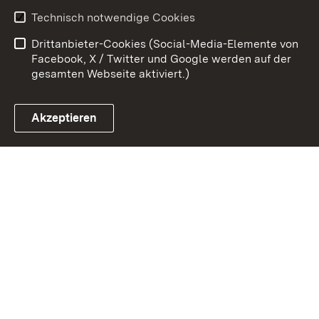
Kontakt
Datenschutz
Technisch notwendige Cookies
Barrierefreiheit
Benutzungshinweise
Drittanbieter-Cookies (Social-Media-Elemente von
Impressum
Cookies
Facebook, X / Twitter und Google werden auf der
gesamten Webseite aktiviert.)
Akzeptieren
Link zum Landesportal