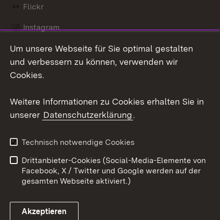
Flickr
Instagram
Um unsere Webseite für Sie optimal gestalten
Social Wall
und verbessern zu können, verwenden wir
X / Twitter
Cookies.
Youtube
Weitere Informationen zu Cookies erhalten Sie in
unserer
Datenschutzerklärung
.
Zum 
Kontakt
Datenschutz
Technisch notwendige Cookies
Barrierefreiheit
Benutzungshinweise
Drittanbieter-Cookies (Social-Media-Elemente von
Impressum
Cookies
Facebook, X / Twitter und Google werden auf der
gesamten Webseite aktiviert.)
Akzeptieren
Link zum Landesportal