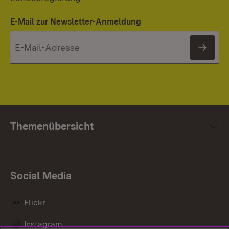
E-Mail zur Newsletter-Anmeldung
News
Themenübersicht
Social Media
Flickr
Instagram