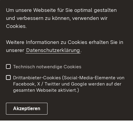
Um unsere Webseite für Sie optimal gestalten
Social Wall
und verbessern zu können, verwenden wir
X / Twitter
Cookies.
Youtube
Weitere Informationen zu Cookies erhalten Sie in
unserer
Datenschutzerklärung
.
Zum 
Kontakt
Datenschutz
Technisch notwendige Cookies
Barrierefreiheit
Benutzungshinweise
Drittanbieter-Cookies (Social-Media-Elemente von
Impressum
Cookies
Facebook, X / Twitter und Google werden auf der
gesamten Webseite aktiviert.)
Akzeptieren
Link zum Landesportal