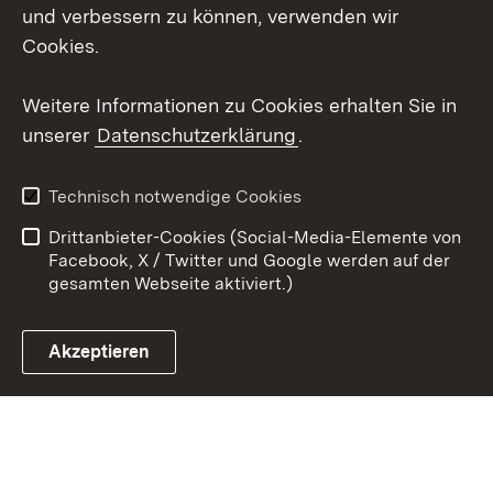
und verbessern zu können, verwenden wir
X / Twitter
Cookies.
Youtube
Weitere Informationen zu Cookies erhalten Sie in
unserer
Datenschutzerklärung
.
Zum 
Kontakt
Datenschutz
Technisch notwendige Cookies
Barrierefreiheit
Benutzungshinweise
Drittanbieter-Cookies (Social-Media-Elemente von
Impressum
Cookies
Facebook, X / Twitter und Google werden auf der
gesamten Webseite aktiviert.)
Akzeptieren
Link zum Landesportal