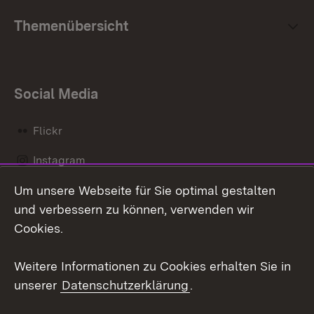
Themenübersicht
Social Media
Flickr
Instagram
Um unsere Webseite für Sie optimal gestalten
Social Wall
und verbessern zu können, verwenden wir
X / Twitter
Cookies.
Youtube
Weitere Informationen zu Cookies erhalten Sie in
unserer
Datenschutzerklärung
.
Zum 
Kontakt
Datenschutz