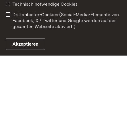
Technisch notwendige Cookies
Barrierefreiheit
Benutzungshinweise
Drittanbieter-Cookies (Social-Media-Elemente von
Impressum
Cookies
Facebook, X / Twitter und Google werden auf der
gesamten Webseite aktiviert.)
Akzeptieren
Link zum Landesportal