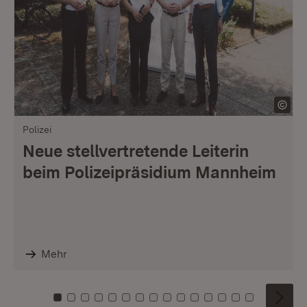
Polizei
Neue stellvertretende Leiterin
beim Polizeipräsidium Mannheim
Mehr
Zu Kachel: 0
Zu Kachel: 1
Zu Kachel: 2
Zu Kachel: 3
Zu Kachel: 4
Zu Kachel: 5
Zu Kachel: 6
Zu Kachel: 7
Zu Kachel: 8
Zu Kachel: 9
Zu Kachel: 10
Zu Kachel: 11
Zu Kachel: 12
Zu Kachel: 1
Zu Kachel