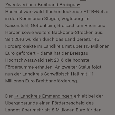
Zweckverband Breitband Breisgau-
(Öffnet in neuem Fenster)
Hochschwarzwald
flächendeckende FTTB-Netze
in den Kommunen Stegen, Vogtsburg im
Kaiserstuhl, Gottenheim, Breisach am Rhein und
Horben sowie weitere Backbone-Strecken aus.
Seit 2016 wurden durch das Land bereits 145
Förderprojekte im Landkreis mit über 115 Millionen
Euro gefördert – damit hat der Breisgau-
Hochschwarzwald seit 2016 die höchste
Fördersumme erhalten. An zweiter Stelle folgt
nun der Landkreis Schwäbisch Hall mit 111
Millionen Euro Breitbandförderung.
Extern:
(Öffnet in neuem Fe
Der
Landkreis Emmendingen
erhielt bei der
Übergaberunde einen Förderbescheid des
Landes über mehr als 8 Millionen Euro für den