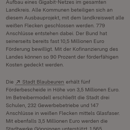
Aufbau eines Gigabit-Netzes im gesamten
Landkreis. Alle Kommunen beteiligen sich an
diesem Ausbauprojekt, mit dem landkreisweit alle
weißen Flecken geschlossen werden. 779
Anschlüsse entstehen dabei. Der Bund hat
seinerseits bereits fast 10,5 Millionen Euro
Förderung bewilligt. Mit der Kofinanzierung des
Landes können so 90 Prozent der förderfähigen
Kosten gedeckt werden.
Extern:
(Öffnet in neuem Fenster)
Die
Stadt Blaubeuren
erhält fünf
Förderbescheide in Höhe von 3,5 Millionen Euro.
Im Betreibermodell erschließt die Stadt drei
Schulen, 232 Gewerbebetriebe und 147
Anschlüsse in weißen Flecken mittels Glasfaser.
Mit ebenfalls 3,5 Millionen Euro werden die
Stadtwerke Göppingen unterstützt. 1.565