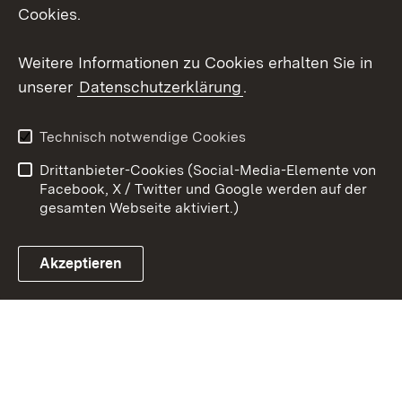
X / Twitter
Cookies.
Youtube
Weitere Informationen zu Cookies erhalten Sie in
unserer
Datenschutzerklärung
.
Zum 
Kontakt
Datenschutz
Technisch notwendige Cookies
Barrierefreiheit
Benutzungshinweise
Drittanbieter-Cookies (Social-Media-Elemente von
Impressum
Cookies
Facebook, X / Twitter und Google werden auf der
gesamten Webseite aktiviert.)
Akzeptieren
Link zum Landesportal