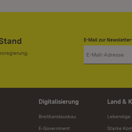
 Stand
E-Mail zur Newslett
esregierung.
Digitalisierung
Land & 
Breitbandausbau
Lebendige
E-Government
Starke Ko