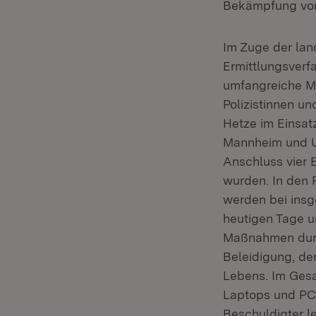
Bekämpfung von
Im Zuge der lan
Ermittlungsverf
umfangreiche M
Polizistinnen u
Hetze im Einsat
Mannheim und U
Anschluss vier 
wurden. In den 
werden bei ins
heutigen Tage 
Maßnahmen durch
Beleidigung, de
Lebens. Im Gesa
Laptops und PCs
Beschuldigter l