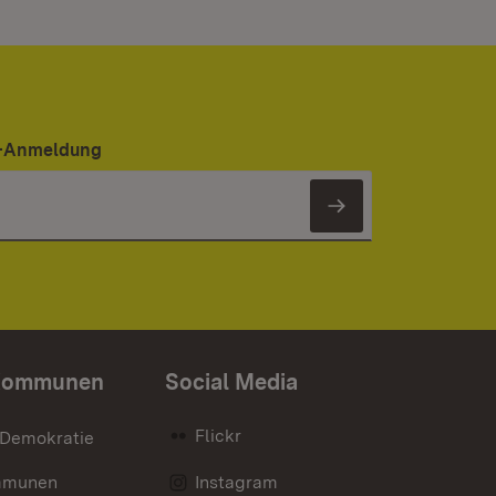
er-Anmeldung
Newsletter 
Kommunen
Social Media
Flickr
 Demokratie
mmunen
Instagram