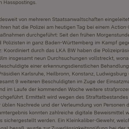
 Hasspostings.
desweit von mehreren Staatsanwaltschaften eingeleite
ahren hat die Polizei am heutigen Tag bei einem Action
aßnahmen durchgeführt: Seit den frühen Morgenstund
nd Polizisten in ganz Baden-Württemberg im Kampf ge
z: Koordiniert durch das LKA BW haben die Polizeipräsi
lm insgesamt neun Durchsuchungen vollstreckt, wona
Beschuldigte einer erkennungsdienstlichen Behandlun
Präsidien Karlsruhe, Heilbronn, Konstanz, Ludwigsbur
gesamt 9 weiteren Beschuldigten im Zuge der Einsat
und im Laufe der kommenden Woche weitere strafproze
geführt. Ermittelt wird wegen des Straftatbestandes
r üblen Nachrede und der Verleumdung von Personen d
mtergebnis konnten zahlreiche digitale Beweismittel 
 sichergestellt werden. Ein Kleinkaliber-Gewehr, welc
egal besaß, wurde zur Zuverlässigkeitsprüfung bei der