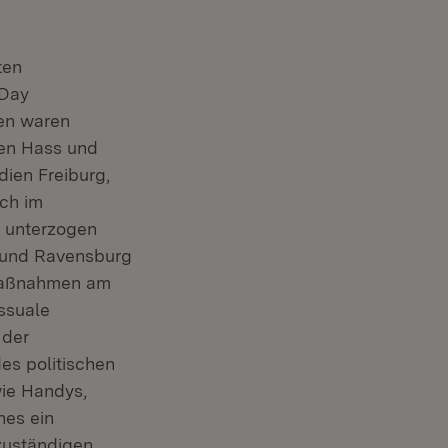
ten
-Day
en waren
gen Hass und
dien Freiburg,
ch im
g unterzogen
g und Ravensburg
zmaßnahmen am
ssuale
 der
es politischen
wie Handys,
hes ein
 zuständigen