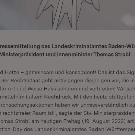
Pressemitteilung des Landeskriminalamtes Baden-W
. Ministerpräsident und Innenminister Thomas Strobl:
d Hetze – gemeinsam und konsequent! Das ist das Sig
Der Rechtsstaat geht aktiv gegen diejenigen vor, die in
elle Art und Weise Hass schüren und verbreiten. Wir s
rmitteln mit allem Nachdruck. Mit den heute stattgefu
urchsuchungsaktionen haben wir unmissverständlich k
n rechtsfreier Raum ist“, sagte der Stv. Ministerpräside
homas Strobl am heutigen Freitag (19. August 2022) anl
ction-Day des Landeskriminalamtes Baden-Württembe