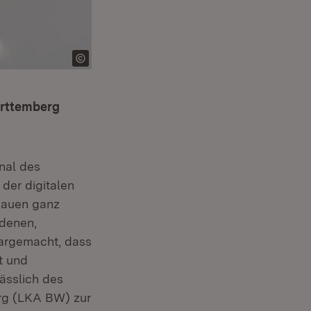
ürttemberg
nal des
 der digitalen
chauen ganz
ndenen,
largemacht, dass
nt und
ässlich des
rg (LKA BW) zur