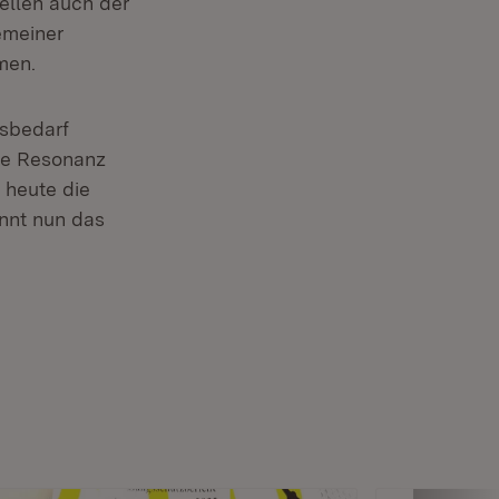
ellen auch der
emeiner
men.
sbedarf
ive Resonanz
 heute die
nnt nun das