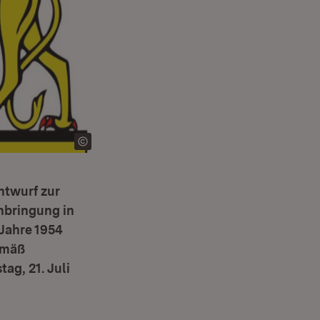
ntwurf zur
nbringung in
Jahre 1954
emäß
ag, 21. Juli