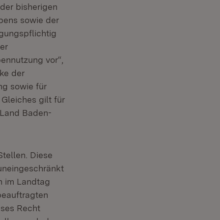
der bisherigen
pens sowie der
gungspflichtig
er
ennutzung vor“,
cke der
ng sowie für
Gleiches gilt für
 Land Baden-
tellen. Diese
uneingeschränkt
n im Landtag
beauftragten
eses Recht