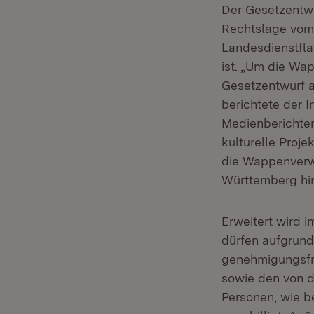
Der Gesetzentwu
Rechtslage vom
Landesdienstfla
ist. „Um die Wa
Gesetzentwurf 
berichtete der I
Medienberichters
kulturelle Proje
die Wappenverw
Württemberg hi
Erweitert wird 
dürfen aufgrun
genehmigungsfre
sowie den von 
Personen, wie b