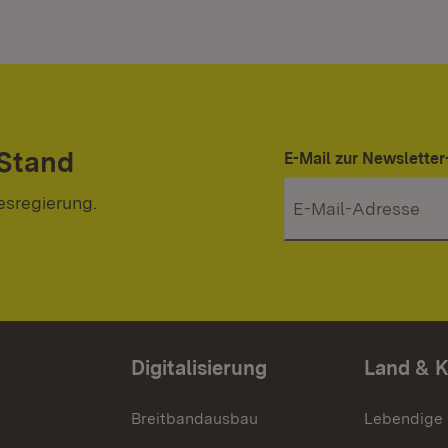
 Stand
E-Mail zur Newslett
esregierung.
Digitalisierung
Land & 
Breitbandausbau
Lebendige