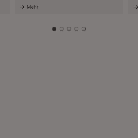
Mehr
Zu Kachel: 0
Zu Kachel: 3
Zu Kachel: 6
Zu Kachel: 9
Zu Kachel: 12