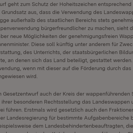
rf geht zum Schutz der Hoheitszeichen entsprechend 
 Grundsatz aus, dass die Verwendung des Landeswap
gge außerhalb des staatlichen Bereichs stets genehmi
ppenverwendung bürgerfreundlicher zu machen, sieht d
aber neue Möglichkeiten der genehmigungsfreien Wapp
nnenminister. Diese soll künftig unter anderem für Zwe
tattung, des Unterrichts, der staatsbürgerlichen Bildu
kte, an denen sich das Land beteiligt, gestattet werden. 
endung, wenn mit dieser auf die Förderung durch das
ngewiesen wird.
im Gesetzentwurf auch der Kreis der wappenführenden S
d ihrer besonderen Rechtsstellung das Landeswappen 
i führen. Erstmals wird gesetzlich auch den Fraktione
der Landesregierung für bestimmte Aufgabenbereiche 
eispielsweise dem Landesbehindertenbeauftragten, di