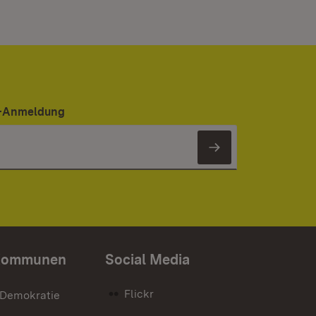
er-Anmeldung
Newsletter 
Kommunen
Social Media
Flickr
 Demokratie