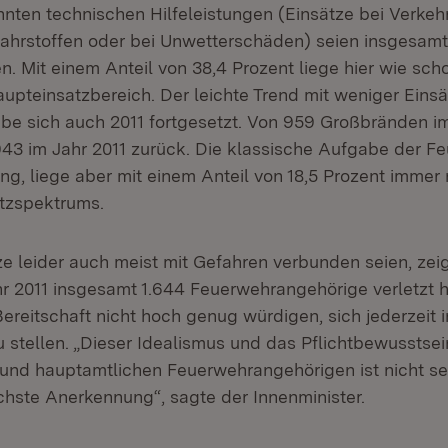
nten technischen Hilfeleistungen (Einsätze bei Verkehr
fahrstoffen oder bei Unwetterschäden) seien insgesamt
en. Mit einem Anteil von 38,4 Prozent liege hier wie sch
aupteinsatzbereich. Der leichte Trend mit weniger Einsä
e sich auch 2011 fortgesetzt. Von 959 Großbränden im
943 im Jahr 2011 zurück. Die klassische Aufgabe der Fe
, liege aber mit einem Anteil von 18,5 Prozent immer 
atzspektrums.
ze leider auch meist mit Gefahren verbunden seien, zeig
hr 2011 insgesamt 1.644 Feuerwehrangehörige verletzt 
ereitschaft nicht hoch genug würdigen, sich jederzeit i
u stellen. „Dieser Idealismus und das Pflichtbewusstsei
und hauptamtlichen Feuerwehrangehörigen ist nicht se
chste Anerkennung“, sagte der Innenminister.