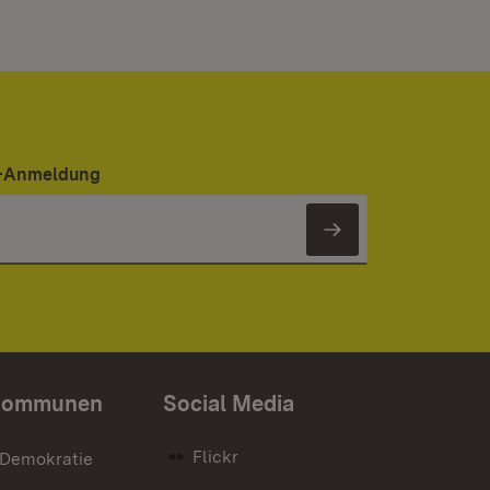
er-Anmeldung
Newsletter 
Kommunen
Social Media
Flickr
 Demokratie