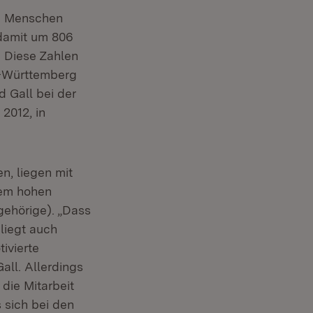
46 Menschen
 damit um 806
. Diese Zahlen
n-Württemberg
d Gall bei der
 2012, in
n, liegen mit
nem hohen
gehörige). „Dass
liegt auch
ivierte
all. Allerdings
die Mitarbeit
 sich bei den