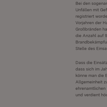
Bei den sogenan
Unfällen mit Ge
registriert word
Vorjahren der H
Großbränden hab
die Anzahl auf 
Brandbekämpfung
Stelle des Eins
Dass die Einsät
dass sich im Ja
könne man die B
Allgemeinheit z
ehrenamtlichen 
und verdient hö