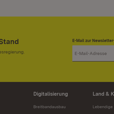
 Stand
E-Mail zur Newslett
esregierung.
Digitalisierung
Land & 
Breitbandausbau
Lebendige