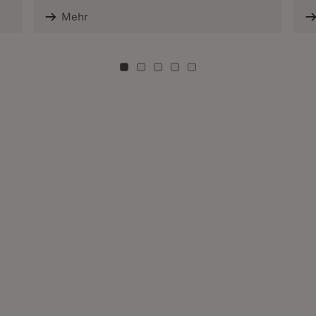
Mehr
Zu Kachel: 0
Zu Kachel: 3
Zu Kachel: 6
Zu Kachel: 9
Zu Kachel: 12