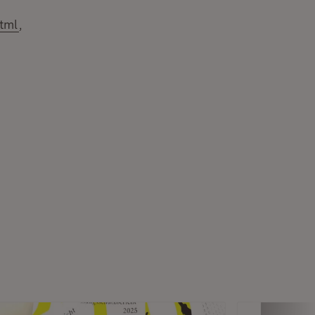
tml
,