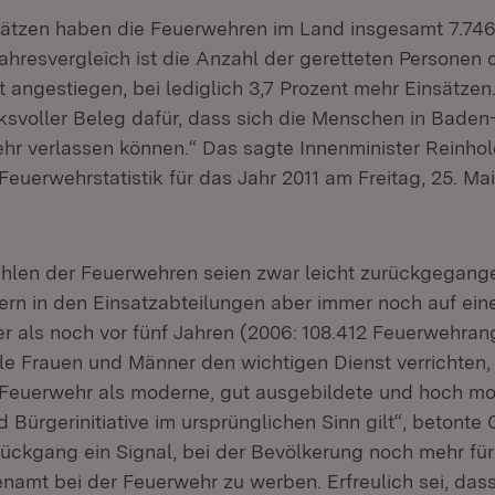
nsätzen haben die Feuerwehren im Land insgesamt 7.7
rjahresvergleich ist die Anzahl der geretteten Personen
t angestiegen, bei lediglich 3,7 Prozent mehr Einsätzen
cksvoller Beleg dafür, dass sich die Menschen in Bade
ehr verlassen können.“ Das sagte Innenminister Reinhol
Feuerwehrstatistik für das Jahr 2011 am Freitag, 25. Mai
ahlen der Feuerwehren seien zwar leicht zurückgegange
dern in den Einsatzabteilungen aber immer noch auf ei
r als noch vor fünf Jahren (2006: 108.412 Feuerwehran
ele Frauen und Männer den wichtigen Dienst verrichten, 
 Feuerwehr als moderne, gut ausgebildete und hoch mot
 Bürgerinitiative im ursprünglichen Sinn gilt“, betonte G
Rückgang ein Signal, bei der Bevölkerung noch mehr für 
enamt bei der Feuerwehr zu werben. Erfreulich sei, dass