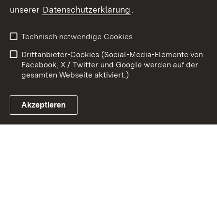
unserer
Datenschutzerklärung
.
Zum 
Kontakt
Datenschutz
Technisch notwendige Cookies
Barrierefreiheit
Benutzungshinweise
Drittanbieter-Cookies (Social-Media-Elemente von
Impressum
Cookies
Facebook, X / Twitter und Google werden auf der
gesamten Webseite aktiviert.)
Akzeptieren
Link zum Landesportal