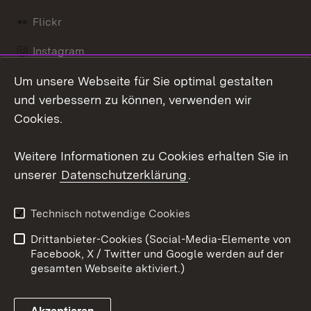
Flickr
Instagram
Um unsere Webseite für Sie optimal gestalten
Social Wall
und verbessern zu können, verwenden wir
X / Twitter
Cookies.
Youtube
Weitere Informationen zu Cookies erhalten Sie in
unserer
Datenschutzerklärung
.
Zum 
Kontakt
Datenschutz
Technisch notwendige Cookies
Barrierefreiheit
Benutzungshinweise
Drittanbieter-Cookies (Social-Media-Elemente von
Impressum
Cookies
Facebook, X / Twitter und Google werden auf der
gesamten Webseite aktiviert.)