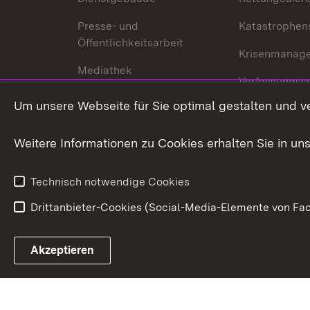
Presse- und
Katastrophen
Öffentlichkeitsarbeit
Krisenmanag
Mediathek
Verfassungss
Publikationen
Um unsere Webseite für Sie optimal gestalten und v
Datenschutz
Karriere
Glücksspielr
Weitere Informationen zu Cookies erhalten Sie in un
Waffenrecht
Technisch notwendige Cookies
Drittanbieter-Cookies (Social-Media-Elemente von Fac
Link zum Landesportal
Akzeptieren