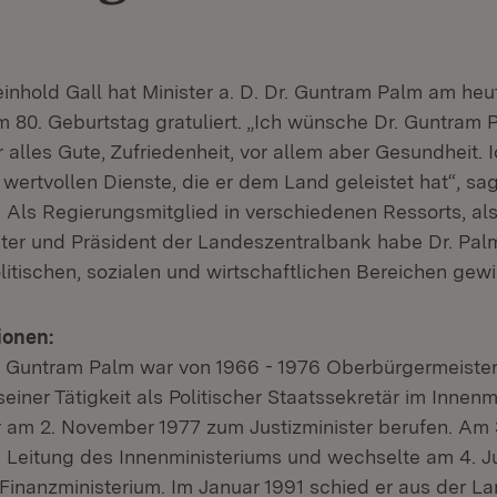
inhold Gall hat Minister a. D. Dr. Guntram Palm am heu
um 80. Geburtstag gratuliert. „Ich wünsche Dr. Guntram 
 alles Gute, Zufriedenheit, vor allem aber Gesundheit.
e wertvollen Dienste, die er dem Land geleistet hat“, sa
t. Als Regierungsmitglied in verschiedenen Ressorts, al
er und Präsident der Landeszentralbank habe Dr. Pal
olitischen, sozialen und wirtschaftlichen Bereichen gewi
ionen:
Dr. Guntram Palm war von 1966 - 1976 Oberbürgermeister
einer Tätigkeit als Politischer Staatssekretär im Innen
r am 2. November 1977 zum Justizminister berufen. Am
 Leitung des Innenministeriums und wechselte am 4. Ju
 Finanzministerium. Im Januar 1991 schied er aus der L