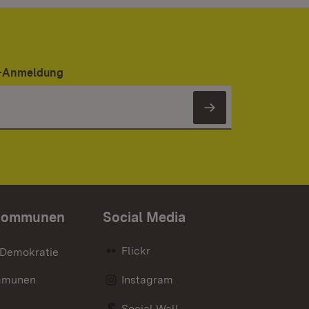
er-Anmeldung
Newsletter 
Kommunen
Social Media
Flickr
 Demokratie
mmunen
Instagram
Social Wall