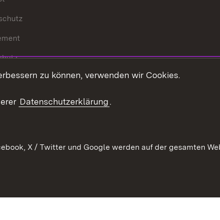
schutz
ement
chutz
erbessern zu können, verwenden wir Cookies.
echt
serer
Datenschutzerklärung
.
ebook, X / Twitter und Google werden auf der gesamten Webs
Kontakt
Datenschutz
Barrierefreiheit