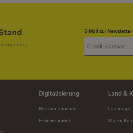
 Stand
E-Mail zur Newslett
esregierung.
Digitalisierung
Land & 
Breitbandausbau
Lebendige
E-Government
Starke Ko
st