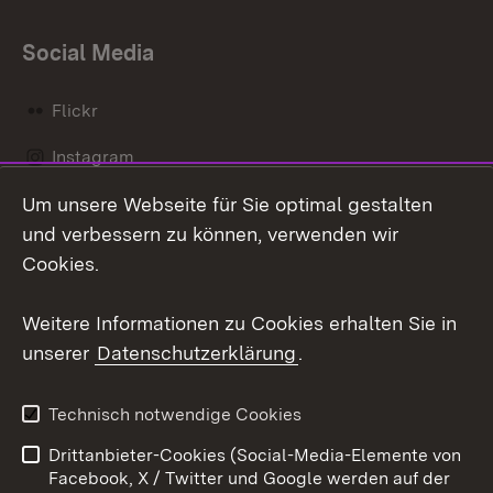
Social Media
Flickr
Instagram
Um unsere Webseite für Sie optimal gestalten
Social Wall
und verbessern zu können, verwenden wir
X / Twitter
Cookies.
Youtube
Weitere Informationen zu Cookies erhalten Sie in
unserer
Datenschutzerklärung
.
Zum 
Kontakt
Datenschutz
Technisch notwendige Cookies
Barrierefreiheit
Benutzungshinweise
Drittanbieter-Cookies (Social-Media-Elemente von
Impressum
Cookies
Facebook, X / Twitter und Google werden auf der