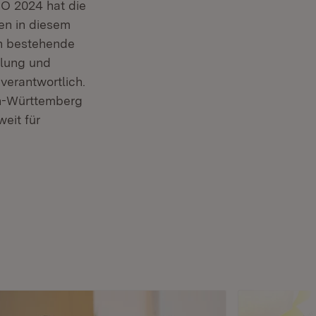
RO 2024 hat die
en in diesem
en bestehende
ulung und
verantwortlich.
en-Württemberg
eit für