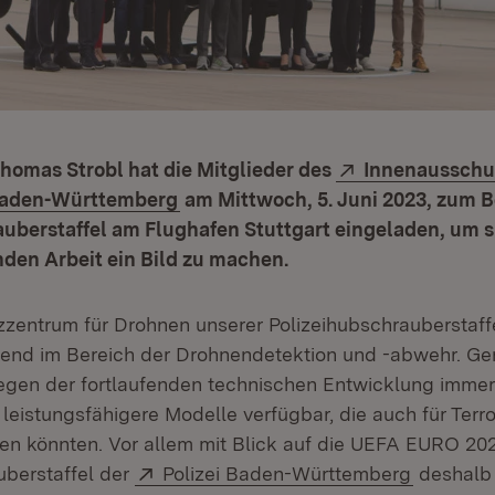
Extern:
homas Strobl hat die Mitglieder des
Innenausschu
(Öffnet in neuem Fenster)
Baden-Württemberg
am Mittwoch, 5. Juni 2023, zum 
uberstaffel am Flughafen Stuttgart eingeladen, um s
den Arbeit ein Bild zu machen.
entrum für Drohnen unserer Polizeihubschrauberstaffe
end im Bereich der Drohnendetektion und -abwehr. Ge
gen der fortlaufenden technischen Entwicklung immer
 leistungsfähigere Modelle verfügbar, die auch für Terro
en könnten. Vor allem mit Blick auf die UEFA EURO 202
Extern:
(Öffnet i
uberstaffel der
Polizei Baden-Württemberg
deshalb