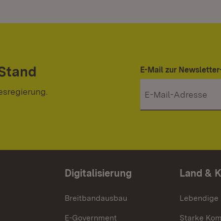
 Stand
E-Mail zur Newslett
esregierung.
Digitalisierung
Land & 
Breitbandausbau
Lebendige
E-Government
Starke Ko