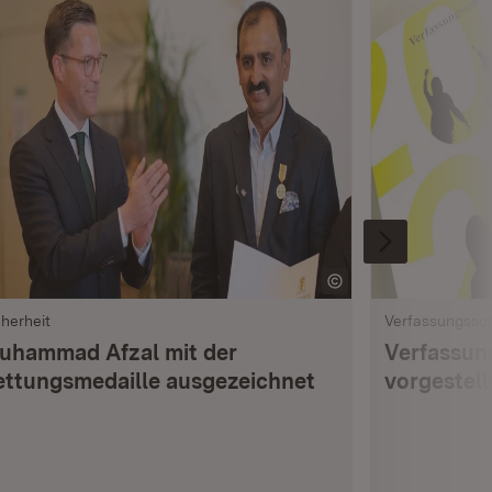
cherheit
Verfassungssc
uhammad Afzal mit der
Verfassun
ettungsmedaille ausgezeichnet
vorgestell