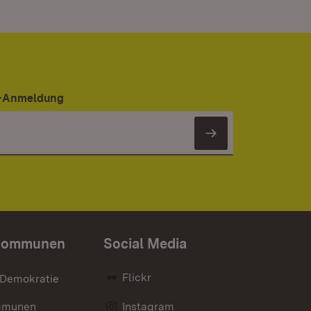
er-Anmeldung
Newsletter 
Kommunen
Social Media
Flickr
 Demokratie
mmunen
Instagram