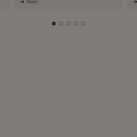
Mehr
Zu Kachel: 0
Zu Kachel: 3
Zu Kachel: 6
Zu Kachel: 9
Zu Kachel: 12