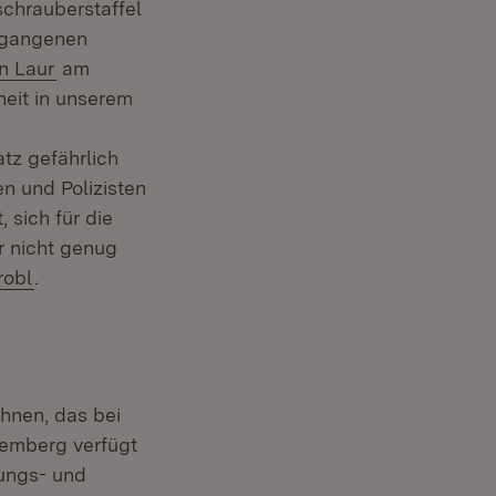
schrauberstaffel
rgangenen
n Laur
am
heit in unserem
atz gefährlich
en und Polizisten
 sich für die
r nicht genug
robl
.
hnen, das bei
ttemberg verfügt
ungs- und