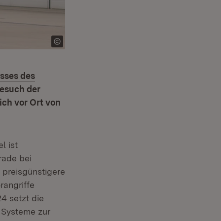
sses des
Besuch der
ich vor Ort von
l ist
rade bei
 preisgünstigere
rangriffe
4 setzt die
n neuem Fenster)
 Systeme zur