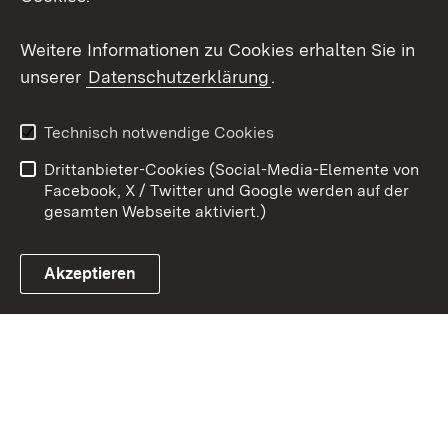
Youtube
Weitere Informationen zu Cookies erhalten Sie in
unserer
Datenschutzerklärung
.
Zum 
Kontakt
Datenschutz
Technisch notwendige Cookies
Barrierefreiheit
Benutzungshinweise
Drittanbieter-Cookies (Social-Media-Elemente von
Impressum
Cookies
Facebook, X / Twitter und Google werden auf der
gesamten Webseite aktiviert.)
Akzeptieren
Link zum Landesportal