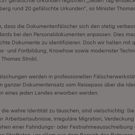
37 gefälschte Urkunden registriert „Jeden Tag entdeckt 
rg rund 20 gefälschte Urkunden“, so Minister Thomas
, dass die Dokumentenfälscher sich den stetig verbes
dards bei den Personaldokumenten anpassen. Dies mac
chte Dokumente zu identifizieren. Doch wir halten mit q
us- und Fortbildung, Knowhow sowie modernster Techn
r Thomas Strobl.
fälschungen werden in professionellen Fälscherwerkstät
in ganzer Dokumentensatz vom Reisepass über die Ident
in eines jeden Landes erworben werden.
 die wahre Identität zu täuschen, sind vielschichtig: Si
ber Arbeitserlaubnisse, irreguläre Migration, Verdecku
gehen einer Fahndungs- oder Festnahmeausschreibung 
n Straftaten, vor allem aus dem Bereich des Betruges b