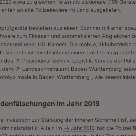
2020 etwa zu gleichen Teilen als stationäre (108 Gerät
ianten an alle Polizeireviere im Land ausgeliefert.
rüfgeräte bestehen aus einem Scanner mit einer spez
ftware zum Einlesen und automatisierten Abgleichen 
nner und einer HD-Kamera. Die mobile, akkubetrieben
te Variante ist zusätzlich mit einem Laptop ausgestatt
Extern:
er des
Präsidiums Technik, Logistik, Service der Poliz
Extern:
(Öffn
t dem
Landeskriminalamt Baden-Württemberg
entw
 Prototyp made in Baden-Württemberg“, wie Innenminist
ndenfälschungen im Jahr 2019
e Investition zur Stärkung der Inneren Sicherheit ist, zei
Kriminalstatistik: Allein im
Jahr 2019
hat die Polizei 