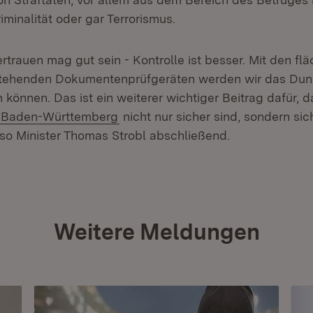
iminalität oder gar Terrorismus.
ertrauen mag gut sein - Kontrolle ist besser. Mit den f
stehenden Dokumentenprüfgeräten werden wir das Dun
 können. Das ist ein weiterer wichtiger Beitrag dafür, d
Extern:
(Öffnet in neuem Fenster)
Baden-Württemberg
nicht nur sicher sind, sondern sic
 so Minister Thomas Strobl abschließend.
Weitere Meldungen