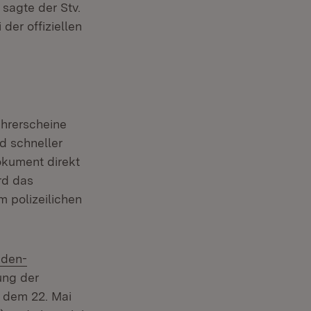
 sagte der Stv.
der offiziellen
ührerscheine
d schneller
okument direkt
rd das
 polizeilichen
aden-
ung der
 dem 22. Mai