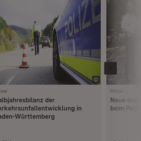
izei
Polizei
albjahresbilanz der
Neue stell
erkehrsunfallentwicklung in
beim Poli
aden-Württemberg