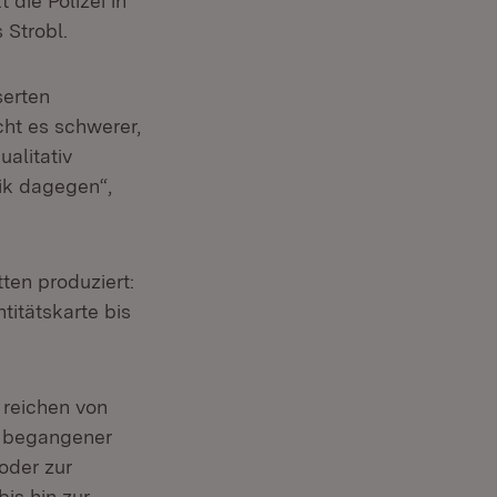
die Polizei in
 Strobl.
serten
ht es schwerer,
ualitativ
ik dagegen“,
ten produziert:
itätskarte bis
e reichen von
ng begangener
oder zur
is hin zur