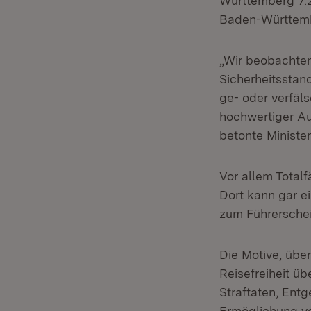
Württemberg 7.2
Baden-Württembe
„Wir beobachten
Sicherheitsstan
ge- oder verfäls
hochwertiger A
betonte Ministe
Vor allem Total
Dort kann gar e
zum Führersche
Die Motive, über
Reisefreiheit ü
Straftaten, Ent
Ermöglichung vo