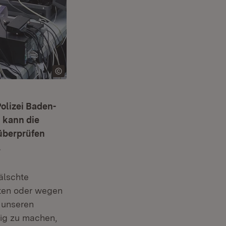
olizei Baden-
 kann die
 überprüfen
.
älschte
iten oder wegen
m unseren
dig zu machen,