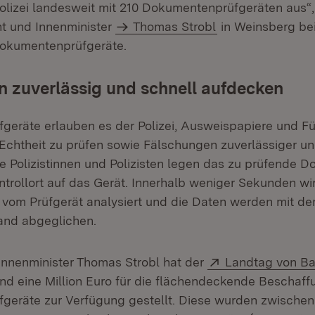
Polizei landesweit mit 210 Dokumentenprüfgeräten aus“,
nt und Innenminister
Thomas Strobl
in Weinsberg bei 
okumentenprüfgeräte.
 zuverlässig und schnell aufdecken
eräte erlauben es der Polizei, Ausweispapiere und F
e Echtheit zu prüfen sowie Fälschungen zuverlässiger un
e Polizistinnen und Polizisten legen das zu prüfende D
ntrollort auf das Gerät. Innerhalb weniger Sekunden wi
om Prüfgerät analysiert und die Daten werden mit dem
nd abgeglichen.
Extern:
Innenminister Thomas Strobl hat der
Landtag von B
ffnet in neuem Fenster)
nd eine Million Euro für die flächendeckende Beschaff
eräte zur Verfügung gestellt. Diese wurden zwischen