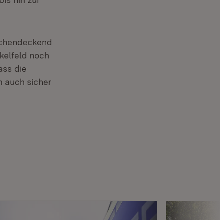
lächendeckend
kelfeld noch
ass die
h auch sicher