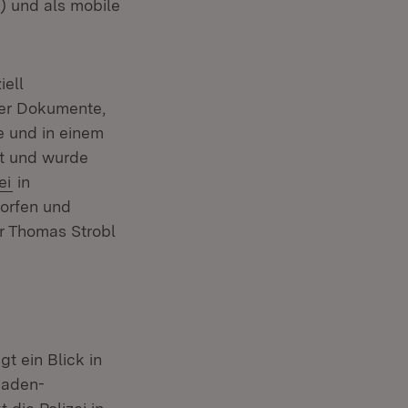
e) und als mobile
iell
der Dokumente,
e und in einem
et und wurde
(Öffnet in neuem Fenster)
ei
in
et in neuem Fenster)
orfen und
er Thomas Strobl
gt ein Blick in
Baden-