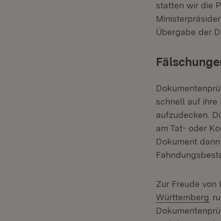
statten wir die 
Ministerpräside
Übergabe der D
Fälschungen
Dokumentenprüfg
schnell auf ihr
aufzudecken. Di
am Tat- oder Ko
Dokument dann v
Fahndungsbesta
Zur Freude von 
(Ö
Württemberg
ru
Dokumentenprüfg