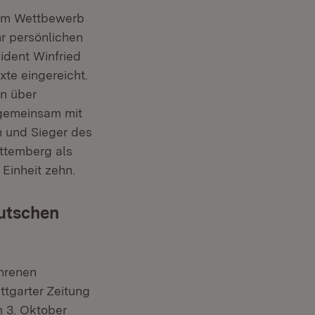
d am Wettbewerb
hr persönlichen
ident Winfried
te eingereicht.
en über
 gemeinsam mit
 und Sieger des
ttemberg als
Einheit zehn.
eutschen
hrenen
ttgarter Zeitung
m 3. Oktober