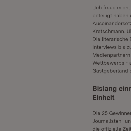
„Ich freue mich
beteiligt haben
Auseinandersetz
Kretschmann. Üb
Die literarisch
Interviews bis 
Medienpartnern 
Wettbewerbs - 
Gastgeberland d
Bislang ein
Einheit
Die 25 Gewinne
Journalisten- un
die offizielle Z