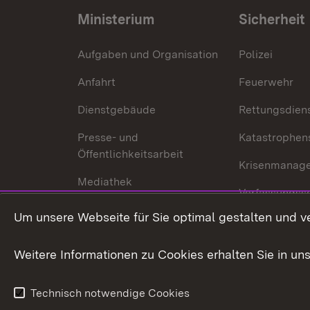
Ministerium
Sicherheit
Aufgaben und Organisation
Polizei
Anfahrt
Feuerwehr
Dienstgebäude
Rettungsdien
Presse- und
Katastrophen
Öffentlichkeitsarbeit
Krisenmanag
Mediathek
Verfassungss
Publikationen
Um unsere Webseite für Sie optimal gestalten und v
Datenschutz
Karriere
Glücksspielr
Weitere Informationen zu Cookies erhalten Sie in un
Waffenrecht
Technisch notwendige Cookies