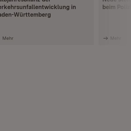
erkehrsunfallentwicklung in
beim Poli
aden-Württemberg
Mehr
Mehr