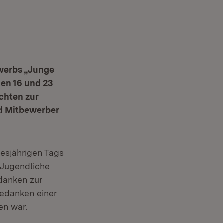
werbs „Junge
en 16 und 23
chten zur
d Mitbewerber
esjährigen Tags
 Jugendliche
danken zur
Gedanken einer
en war.