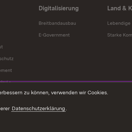
Digitalisierung
Land & 
Breitbandausbau
Lebendige
E-Government
Starke Ko
st
schutz
ement
chutz
erbessern zu können, verwenden wir Cookies.
echt
serer
Datenschutzerklärung
.