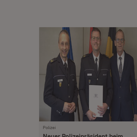
Polizei
Neuer Polizeipräsident beim