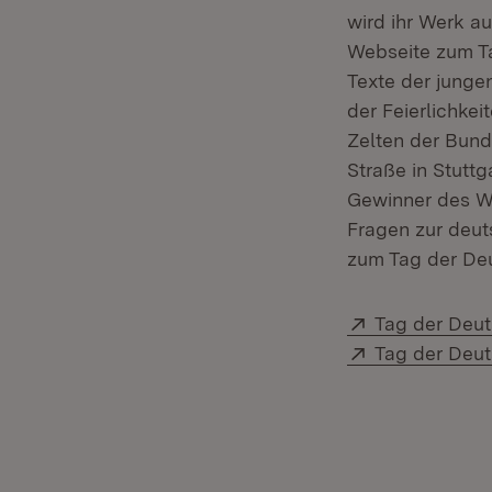
wird ihr Werk a
Webseite zum Ta
Texte der junge
der Feierlichke
Zelten der Bun
Straße in Stutt
Gewinner des W
Fragen zur deut
zum Tag der Deu
Extern:
Tag der Deu
Extern:
Tag der Deut