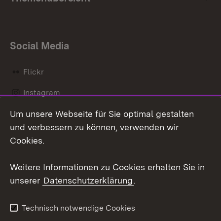
Social Media
Flickr
Instagram
Um unsere Webseite für Sie optimal gestalten
Social Wall
und verbessern zu können, verwenden wir
X / Twitter
Cookies.
Youtube
Weitere Informationen zu Cookies erhalten Sie in
unserer
Datenschutzerklärung
.
Zum 
Kontakt
Datenschutz
Technisch notwendige Cookies
Barrierefreiheit
Benutzungshinweise