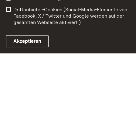
Barrierefreiheit
Benutzungshinweise
Drittanbieter-Cookies (Social-Media-Elemente von
Impressum
Cookies
Facebook, X / Twitter und Google werden auf der
gesamten Webseite aktiviert.)
Akzeptieren
Link zum Landesportal