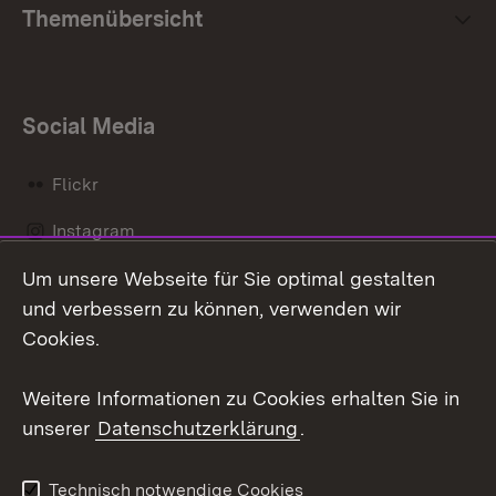
Themenübersicht
Social Media
Flickr
Instagram
Um unsere Webseite für Sie optimal gestalten
Social Wall
und verbessern zu können, verwenden wir
X / Twitter
Cookies.
Youtube
Weitere Informationen zu Cookies erhalten Sie in
unserer
Datenschutzerklärung
.
Zum 
Kontakt
Datenschutz
Technisch notwendige Cookies