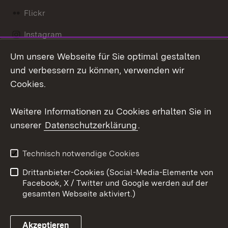
Flickr
Instagram
Um unsere Webseite für Sie optimal gestalten
Social Wall
und verbessern zu können, verwenden wir
X / Twitter
Cookies.
Youtube
Weitere Informationen zu Cookies erhalten Sie in
unserer
Datenschutzerklärung
.
Zum 
Kontakt
Datenschutz
Technisch notwendige Cookies
Barrierefreiheit
Benutzungshinweise
Drittanbieter-Cookies (Social-Media-Elemente von
Impressum
Cookies
Facebook, X / Twitter und Google werden auf der
gesamten Webseite aktiviert.)
Akzeptieren