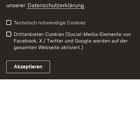
unserer
Datenschutzerklärung
.
Zum 
Kontakt
Datenschutz
Technisch notwendige Cookies
Barrierefreiheit
Benutzungshinweise
Drittanbieter-Cookies (Social-Media-Elemente von
Impressum
Cookies
Facebook, X / Twitter und Google werden auf der
gesamten Webseite aktiviert.)
Akzeptieren
Link zum Landesportal