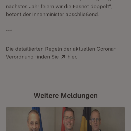
nächstes Jahr feiern wir die Fasnet doppelt“,
betont der Innenminister abschließend.
***
Die detaillierten Regeln der aktuellen Corona-
Extern:
(Öffnet in neuem Fens
Verordnung finden Sie
hier.
Weitere Meldungen