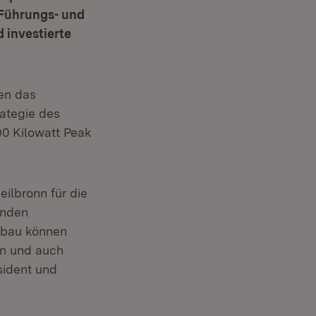
 Führungs- und
 investierte
en das
ategie des
90 Kilowatt Peak
ilbronn für die
enden
ubau können
en und auch
sident und