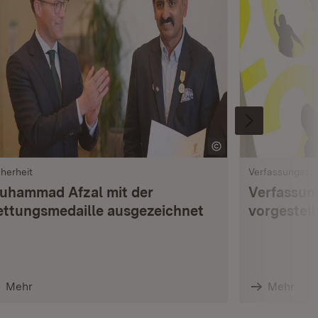
cherheit
Verfassungssc
uhammad Afzal mit der
Verfassun
ettungsmedaille ausgezeichnet
vorgestell
Mehr
Mehr