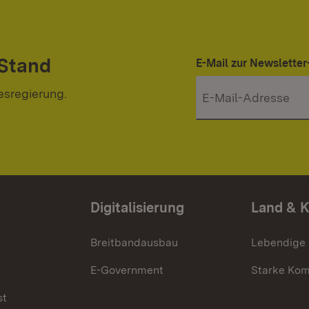
 Stand
E-Mail zur Newslett
esregierung.
Digitalisierung
Land & 
Breitbandausbau
Lebendige
E-Government
Starke Ko
st