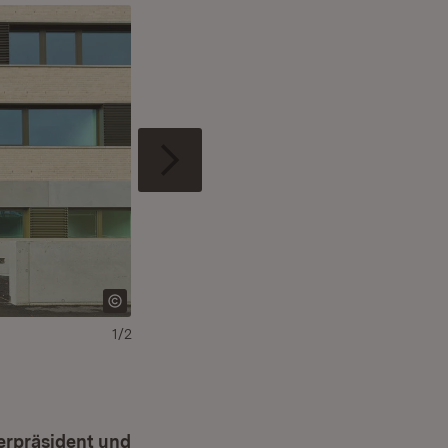
1/2
terpräsident und