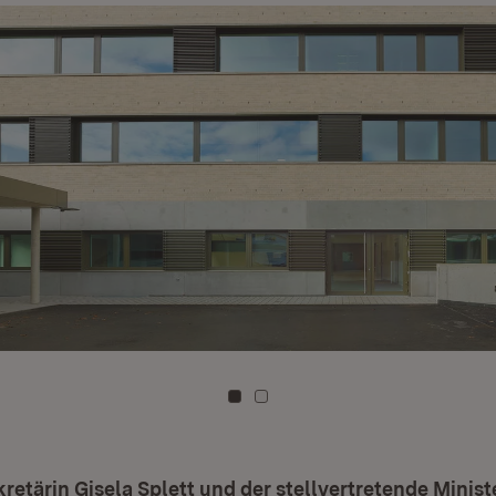
Zu Kachel: 0
Zu Kachel: 1
retärin Gisela Splett und der stellvertretende Minis