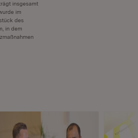
rägt insgesamt
wurde im
stück des
m, in dem
satzmaßnahmen