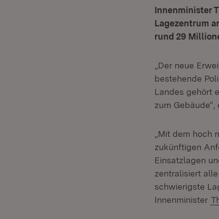
Innenminister 
Lagezentrum an
rund 29 Million
„Der neue Erwei
bestehende Poli
Landes gehört e
zum Gebäude“, e
„Mit dem hoch m
zukünftigen An
Einsatzlagen u
zentralisiert a
schwierigste La
Innenminister
T