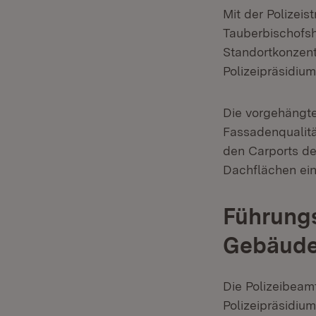
Mit der Polizei
Tauberbischofs
Standortkonzen
Polizeipräsidium
Die vorgehängte
Fassadenqualitä
den Carports de
Dachflächen ei
Führungs
Gebäud
Die Polizeibeam
Polizeipräsidi