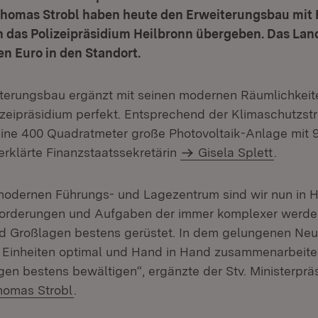
Thomas Strobl haben heute den Erweiterungsbau mit
 das Polizeipräsidium Heilbronn übergeben. Das Land
en Euro in den Standort.
terungsbau ergänzt mit seinen modernen Räumlichkeit
zeipräsidium perfekt. Entsprechend der Klimaschutzstr
ine 400 Quadratmeter große Photovoltaik-Anlage mit 
rklärte Finanzstaatssekretärin
Gisela Splett
.
odernen Führungs- und Lagezentrum sind wir nun in He
forderungen und Aufgaben der immer komplexer werd
nd Großlagen bestens gerüstet. In dem gelungenen Ne
lle Einheiten optimal und Hand in Hand zusammenarbeit
gen bestens bewältigen“, ergänzte der Stv. Ministerprä
homas Strobl
.