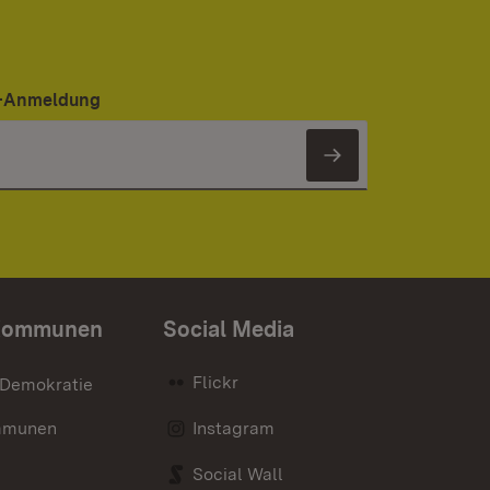
er-Anmeldung
Newsletter 
Kommunen
Social Media
Flickr
 Demokratie
mmunen
Instagram
Social Wall