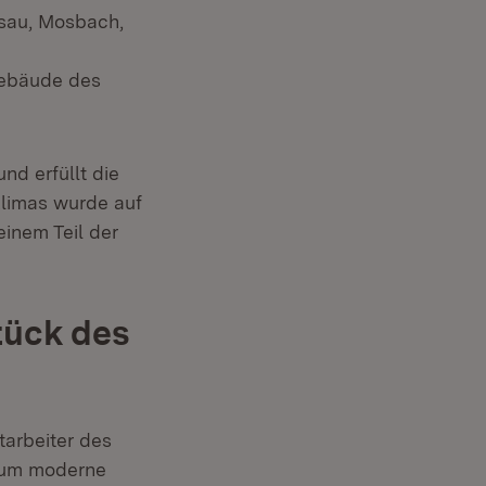
lsau, Mosbach,
Gebäude des
d erfüllt die
klimas wurde auf
inem Teil der
tück des
tarbeiter des
rum moderne