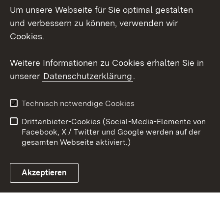
Um unsere Webseite für Sie optimal gestalten
Social Wall
und verbessern zu können, verwenden wir
X / Twitter
Cookies.
Youtube
Weitere Informationen zu Cookies erhalten Sie in
unserer
Datenschutzerklärung
.
Zum 
Kontakt
Datenschutz
Technisch notwendige Cookies
Barrierefreiheit
Benutzungshinweise
Drittanbieter-Cookies (Social-Media-Elemente von
Impressum
Cookies
Facebook, X / Twitter und Google werden auf der
gesamten Webseite aktiviert.)
Akzeptieren
Link zum Landesportal