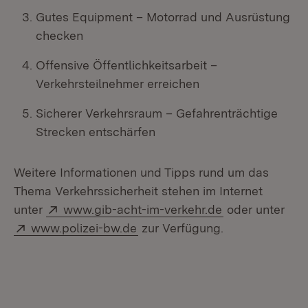
Gutes Equipment – Motorrad und Ausrüstung
checken
Offensive Öffentlichkeitsarbeit –
Verkehrsteilnehmer erreichen
Sicherer Verkehrsraum – Gefahrenträchtige
Strecken entschärfen
Weitere Informationen und Tipps rund um das
Thema Verkehrssicherheit stehen im Internet
Extern:
(Öffnet in neu
unter
www.gib-acht-im-verkehr.de
oder unter
Extern:
(Öffnet in neuem Fenster)
www.polizei-bw.de
zur Verfügung.