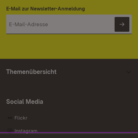
E-Mail zur Newsletter-Anmeldung
News
Themenübersicht
Social Media
Flickr
Instagram