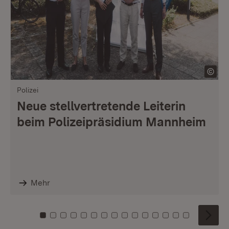
Polizei
Neue stellvertretende Leiterin
beim Polizeipräsidium Mannheim
Mehr
Zu Kachel: 0
Zu Kachel: 1
Zu Kachel: 2
Zu Kachel: 3
Zu Kachel: 4
Zu Kachel: 5
Zu Kachel: 6
Zu Kachel: 7
Zu Kachel: 8
Zu Kachel: 9
Zu Kachel: 10
Zu Kachel: 11
Zu Kachel: 12
Zu Kachel: 1
Zu Kachel