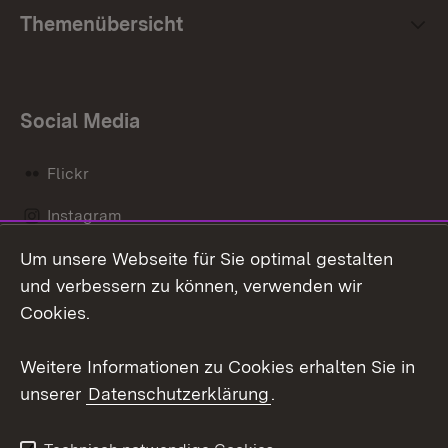
Themenübersicht
Social Media
Flickr
Instagram
Um unsere Webseite für Sie optimal gestalten
Social Wall
und verbessern zu können, verwenden wir
X / Twitter
Cookies.
Youtube
Weitere Informationen zu Cookies erhalten Sie in
unserer
Datenschutzerklärung
.
Zum 
Kontakt
Datenschutz