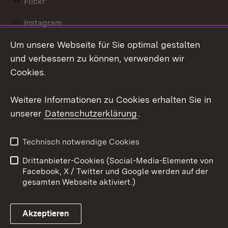
Flickr
Instagram
Um unsere Webseite für Sie optimal gestalten
Social Wall
und verbessern zu können, verwenden wir
X / Twitter
Cookies.
Youtube
Weitere Informationen zu Cookies erhalten Sie in
unserer
Datenschutzerklärung
.
Zum 
Kontakt
Datenschutz
Technisch notwendige Cookies
Barrierefreiheit
Benutzungshinweise
Drittanbieter-Cookies (Social-Media-Elemente von
Impressum
Cookies
Facebook, X / Twitter und Google werden auf der
gesamten Webseite aktiviert.)
Akzeptieren
Link zum Landesportal