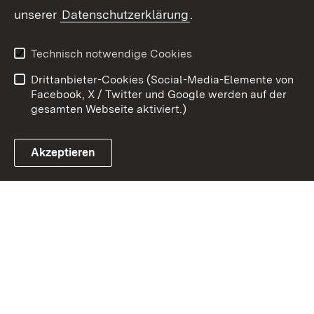
unserer
Datenschutzerklärung
.
Zum 
Kontakt
Datenschutz
Technisch notwendige Cookies
Barrierefreiheit
Benutzungshinweise
Drittanbieter-Cookies (Social-Media-Elemente von
Impressum
Cookies
Facebook, X / Twitter und Google werden auf der
gesamten Webseite aktiviert.)
Akzeptieren
Link zum Landesportal