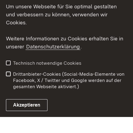
Um unsere Webseite für Sie optimal gestalten
Social Wall
und verbessern zu können, verwenden wir
X / Twitter
Cookies.
Youtube
Weitere Informationen zu Cookies erhalten Sie in
unserer
Datenschutzerklärung
.
Zum 
Kontakt
Datenschutz
Technisch notwendige Cookies
Barrierefreiheit
Benutzungshinweise
Drittanbieter-Cookies (Social-Media-Elemente von
Impressum
Cookies
Facebook, X / Twitter und Google werden auf der
gesamten Webseite aktiviert.)
Akzeptieren
Link zum Landesportal