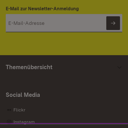
E-Mail zur Newsletter-Anmeldung
News
Themenübersicht
Social Media
Flickr
Instagram