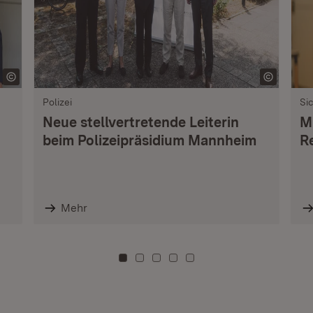
Polizei
Si
Neue stellvertretende Leiterin
M
beim Polizeipräsidium Mannheim
R
Mehr
Zu Kachel: 0
Zu Kachel: 3
Zu Kachel: 6
Zu Kachel: 9
Zu Kachel: 12