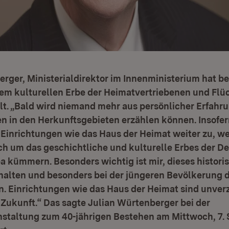
rger, Ministerialdirektor im Innenministerium hat be
dem kulturellen Erbe der Heimatvertriebenen und Flü
hlt. „Bald wird niemand mehr aus persönlicher Erfah
n in den Herkunftsgebieten erzählen können. Insofer
inrichtungen wie das Haus der Heimat weiter zu, we
ich um das geschichtliche und kulturelle Erbes der D
a kümmern. Besonders wichtig ist mir, dieses histori
halten und besonders bei der jüngeren Bevölkerung d
. Einrichtungen wie das Haus der Heimat sind unverz
 Zukunft.“ Das sagte Julian Würtenberger bei der
staltung zum 40-jährigen Bestehen am Mittwoch, 7.