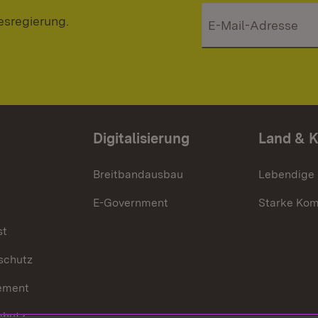
esregierung.
Digitalisierung
Land & 
Breitbandausbau
Lebendige
E-Government
Starke Ko
st
schutz
ement
chutz