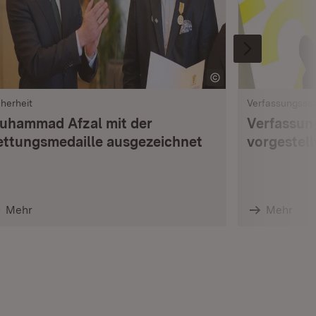
cherheit
Verfassungssc
uhammad Afzal mit der
Verfassun
ettungsmedaille ausgezeichnet
vorgestell
Mehr
Mehr