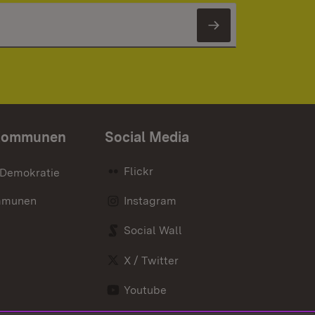
Newsletter 
Kommunen
Social Media
Flickr
 Demokratie
mmunen
Instagram
Social Wall
X / Twitter
Youtube