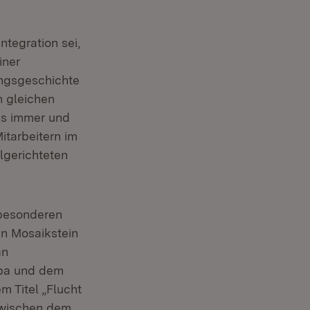
ntegration sei,
iner
ungsgeschichte
n gleichen
 es immer und
itarbeitern im
lgerichteten
besonderen
en Mosaikstein
an
opa und dem
 Titel „Flucht
zwischen dem