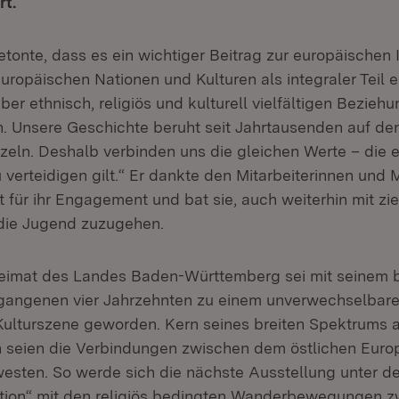
rt.
onte, dass es ein wichtiger Beitrag zur europäischen I
uropäischen Nationen und Kulturen als integraler Teil e
er ethnisch, religiös und kulturell vielfältigen Bezieh
n. Unsere Geschichte beruht seit Jahrtausenden auf de
rzeln. Deshalb verbinden uns die gleichen Werte – die
verteidigen gilt.“ Er dankte den Mitarbeiterinnen und M
 für ihr Engagement und bat sie, auch weiterhin mit zie
die Jugend zuzugehen.
eimat des Landes Baden-Württemberg sei mit seinem 
ergangenen vier Jahrzehnten zu einem unverwechselbar
 Kulturszene geworden. Kern seines breiten Spektrums 
n seien die Verbindungen zwischen dem östlichen Eur
sten. So werde sich die nächste Ausstellung unter dem
ation“ mit den religiös bedingten Wanderbewegungen 