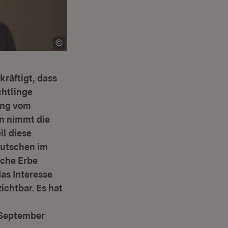
kräftigt, dass
chtlinge
rung vom
n nimmt die
il diese
eutschen im
sche Erbe
as Interesse
ichtbar. Es hat
 September