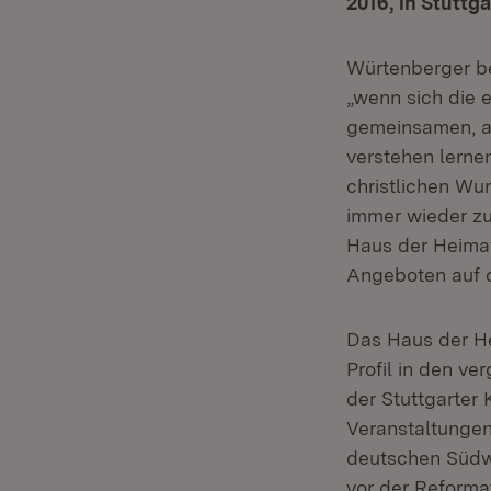
2016, in Stuttga
Würtenberger bet
„wenn sich die e
gemeinsamen, ab
verstehen lerne
christlichen Wu
immer wieder zu 
Haus der Heimat
Angeboten auf 
Das Haus der H
Profil in den v
der Stuttgarter
Veranstaltunge
deutschen Südwe
vor der Reform